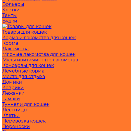
Вольеры
Клетки
Тенты
Будки
Товары для кошек
Корма и лакомства для кошек
Корма
Лакомства
Мясные лакомства для кошек
Мультивитаминные лакомства
Консервы для кошек
Лечебные корма
Места для отдыха
Домики
Коврики
Лежанки
Гамаки
Туннели для кошек
Лестницы
Клетки
Перевозка кошек
Переноски