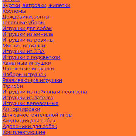
Куртки, ветровки, жилетки
Костюмы
Дождевики, зонты
Головные уборы
Игрушки для собак
Игрушки из винила
Игрушки из резины
Мягкие игрушки
Игрушки из ЭВА
Игрушки с подсветкой
Канатные игрушки
Латексные игрушки
Наборы игрушек
Развивающие игрушки
Фрисби
Игрушки из нейлона и неопрена
Игрушки из латекса
Игрушки веревочные
Аппортировки
Для самостоятельной игры
Амуниция для собак
Адресники для собак
Комплектующие