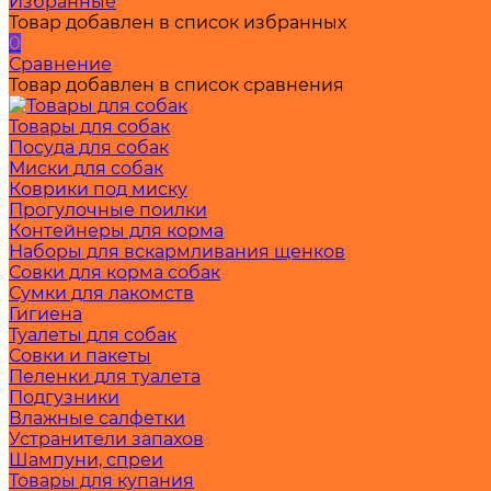
Избранные
Товар добавлен в список избранных
0
Сравнение
Товар добавлен в список сравнения
Товары для собак
Посуда для собак
Миски для собак
Коврики под миску
Прогулочные поилки
Контейнеры для корма
Наборы для вскармливания щенков
Совки для корма собак
Сумки для лакомств
Гигиена
Туалеты для собак
Совки и пакеты
Пеленки для туалета
Подгузники
Влажные салфетки
Устранители запахов
Шампуни, спреи
Товары для купания