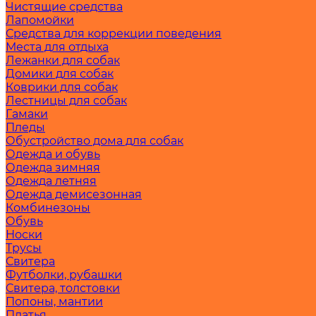
Чистящие средства
Лапомойки
Средства для коррекции поведения
Места для отдыха
Лежанки для собак
Домики для собак
Коврики для собак
Лестницы для собак
Гамаки
Пледы
Обустройство дома для собак
Одежда и обувь
Одежда зимняя
Одежда летняя
Одежда демисезонная
Комбинезоны
Обувь
Носки
Трусы
Свитера
Футболки, рубашки
Свитера, толстовки
Попоны, мантии
Платья