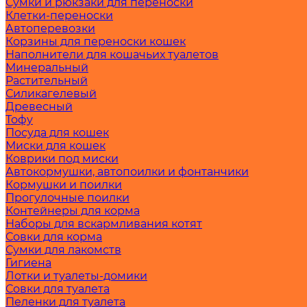
Сумки и рюкзаки для переноски
Клетки-переноски
Автоперевозки
Корзины для переноски кошек
Наполнители для кошачьих туалетов
Минеральный
Растительный
Силикагелевый
Древесный
Тофу
Посуда для кошек
Миски для кошек
Коврики под миски
Автокормушки, автопоилки и фонтанчики
Кормушки и поилки
Прогулочные поилки
Контейнеры для корма
Наборы для вскармливания котят
Совки для корма
Сумки для лакомств
Гигиена
Лотки и туалеты-домики
Совки для туалета
Пеленки для туалета