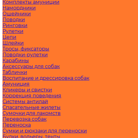
Комплекты амуниции
Намордники
Ошейники
Поводки
Ринговки
Рулетки
Цепи
Шлейки
Тросы, фиксаторы
Поводки-рулетки
Карабины
Аксессуары для собак
Таблички
Воспитание и дрессировка собак
Амуниция
Кликеры и свистки
Коррекция поведения
Системы антилай
Спасательные жилеты
Сумочки для лакомств
Перевозка собак
Переноска
Сумки и рюкзаки для переноски
Будки, вольеры, тенты