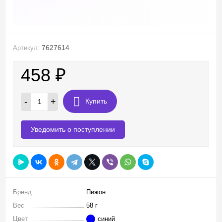
7627614
Артикул:
458
₽
-
+
Купить
Уведомить о поступлении
Бренд
Пижон
Вес
58 г
Цвет
синий