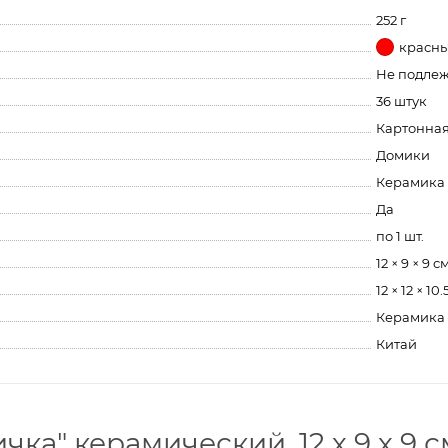
252 г
красн
Не подле
36 штук
Картонная
Домики
Керамика
Да
по 1 шт.
12 × 9 × 9 с
12 × 12 × 10.
Керамика
Китай
ка" керамический, 12 х 9 х 9 