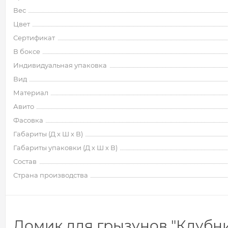
Вес
Цвет
Сертификат
В боксе
Индивидуальная упаковка
Вид
Материал
Авито
Фасовка
Габариты (Д х Ш х В)
Габариты упаковки (Д х Ш х В)
Состав
Страна производства
Домик для грызунов "Клубнич