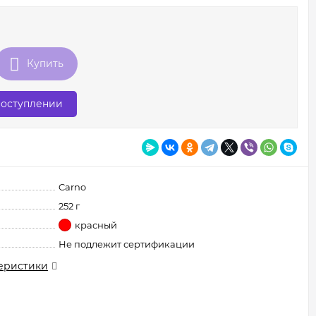
Купить
поступлении
Carno
252 г
красный
Не подлежит сертификации
еристики