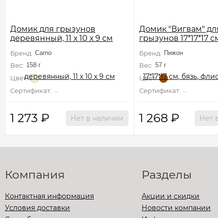
Домик для грызунов
Домик "Вигвам" дл
деревянный, 11 х 10 х 9 см
грызунов 17*17*17 см
флис, поролон
Бренд:
Carno
Бренд:
Пижон
Вес:
158 г
Вес:
57 г
Цвет:
Цвет:
Сертификат:
Не подлежит сертификации
Сертификат:
Не подлежи
1 273
₽
1 268
₽
Нет в наличии
Нет 
Компания
Разделы
Контактная информация
Акции и скидки
Условия доставки
Новости компании