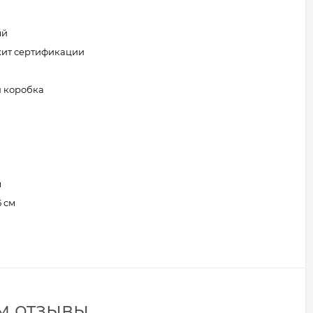
ый
жит сертификации
 коробка
м
5 см
см отзывы