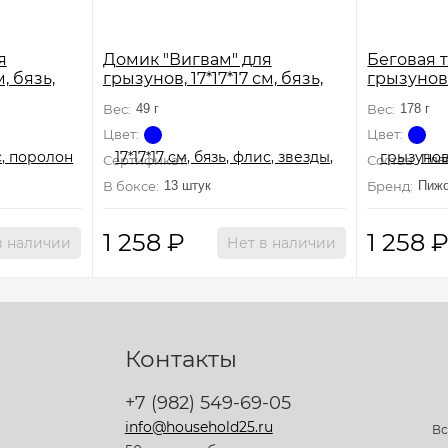
я
Домик "Вигвам" для
Беговая 
, бязь,
грызунов, 17*17*17 см, бязь,
грызунов, 
флис, звезды,
синяя
Вес:
49 г
Вес:
178 г
Цвет:
Цвет:
Сертификат:
Не подлежит сертификации
Состав:
Пла
т сертификации
В боксе:
13 штук
Бренд:
Пиж
1 258
₽
1 258
в наличии
Нет в наличии
Контакты
+7 (982) 549-69-05
info@household25.ru
Вс