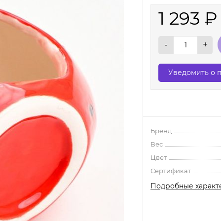
1 293
₽
-
+
Уведомить о 
Бренд
Вес
Цвет
Сертификат
Подробные характ