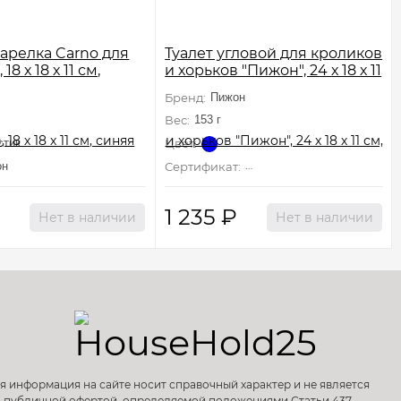
тарелка Carno для
Туалет угловой для кроликов
18 х 18 х 11 см,
и хорьков "Пижон", 24 х 18 х 11
см, синий
Бренд:
Пижон
Вес:
153 г
Цвет:
стик
он
Сертификат:
Не подлежит сертификации
₽
1 235
₽
Нет в наличии
Нет в наличии
я информация на сайте носит справочный характер и не является
публичной офертой, определяемой положениями Статьи 437