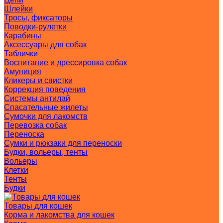
Шлейки
Тросы, фиксаторы
Поводки-рулетки
Карабины
Аксессуары для собак
Таблички
Воспитание и дрессировка собак
Амуниция
Кликеры и свистки
Коррекция поведения
Системы антилай
Спасательные жилеты
Сумочки для лакомств
Перевозка собак
Переноска
Сумки и рюкзаки для переноски
Будки, вольеры, тенты
Вольеры
Клетки
Тенты
Будки
Товары для кошек
Корма и лакомства для кошек