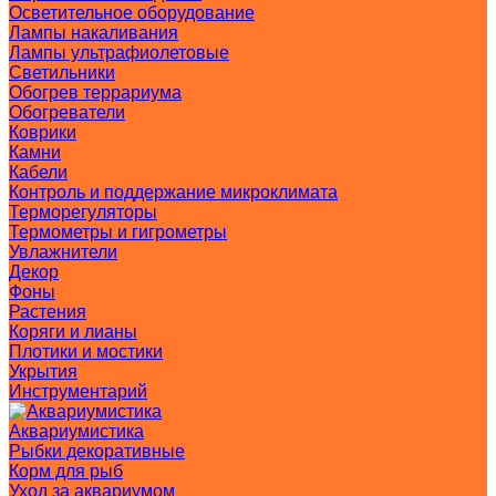
Осветительное оборудование
Лампы накаливания
Лампы ультрафиолетовые
Светильники
Обогрев террариума
Обогреватели
Коврики
Камни
Кабели
Контроль и поддержание микроклимата
Терморегуляторы
Термометры и гигрометры
Увлажнители
Декор
Фоны
Растения
Коряги и лианы
Плотики и мостики
Укрытия
Инструментарий
Аквариумистика
Рыбки декоративные
Корм для рыб
Уход за аквариумом