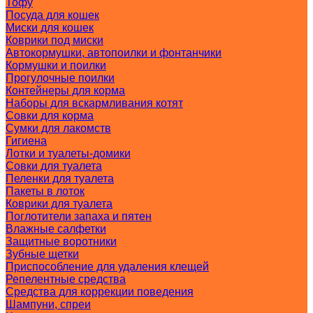
Тофу
Посуда для кошек
Миски для кошек
Коврики под миски
Автокормушки, автопоилки и фонтанчики
Кормушки и поилки
Прогулочные поилки
Контейнеры для корма
Наборы для вскармливания котят
Совки для корма
Сумки для лакомств
Гигиена
Лотки и туалеты-домики
Совки для туалета
Пеленки для туалета
Пакеты в лоток
Коврики для туалета
Поглотители запаха и пятен
Влажные салфетки
Защитные воротники
Зубные щетки
Приспособление для удаления клещей
Репелентные средства
Средства для коррекции поведения
Шампуни, спреи