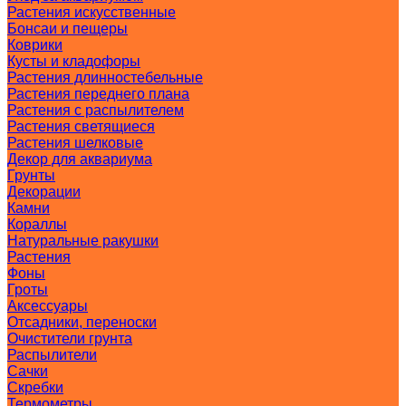
Растения искусственные
Бонсаи и пещеры
Коврики
Кусты и кладофоры
Растения длинностебельные
Растения переднего плана
Растения с распылителем
Растения светящиеся
Растения шелковые
Декор для аквариума
Грунты
Декорации
Камни
Кораллы
Натуральные ракушки
Растения
Фоны
Гроты
Аксессуары
Отсадники, переноски
Очистители грунта
Распылители
Сачки
Скребки
Термометры