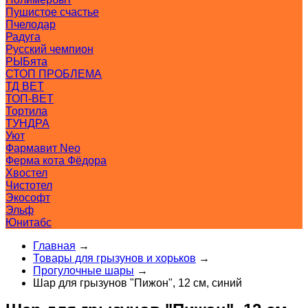
Пушистое счастье
Пчелодар
Радуга
Русский чемпион
РЫБята
СТОП ПРОБЛЕМА
ТД ВЕТ
ТОП-ВЕТ
Тортила
ТУНДРА
Уют
Фармавит Neo
Ферма кота Фёдора
Хвостел
Чистотел
Экософт
Эльф
Юнитабс
Главная
→
Товары для грызунов и хорьков
→
Прогулочные шары
→
Шар для грызунов "Пижон", 12 см, синий