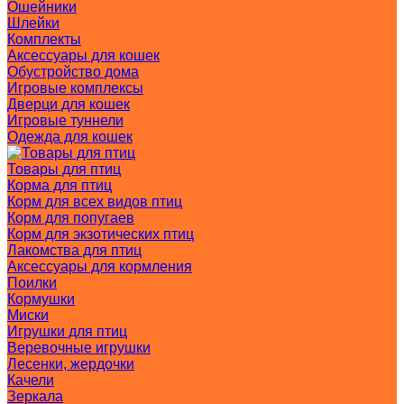
Ошейники
Шлейки
Комплекты
Аксессуары для кошек
Обустройство дома
Игровые комплексы
Дверци для кошек
Игровые туннели
Одежда для кошек
Товары для птиц
Корма для птиц
Корм для всех видов птиц
Корм для попугаев
Корм для экзотических птиц
Лакомства для птиц
Аксессуары для кормления
Поилки
Кормушки
Миски
Игрушки для птиц
Веревочные игрушки
Лесенки, жердочки
Качели
Зеркала