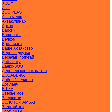
XODY
Zitar
ZOO PLAST
Аква меню
Аквакулинар
Аркон
Барсик
Башпласт
Белком
Бриллиант
Ваше Хозяйство
Верные друзья
Веселый попугай
Дай лапку
Данко-ЗОО
Деревенские лакомства
ДОБАВЬ-КА
Добрый селянин
Дог ланч
ЕШКА
Зверьё моё
Зверюшки
ЗОЛОТОЙ АМБАР
Золотой кот
Зоогурман