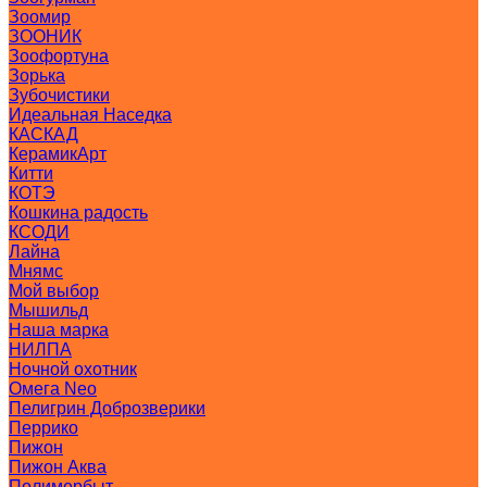
Зоомир
ЗООНИК
Зоофортуна
Зорька
Зубочистики
Идеальная Наседка
КАСКАД
КерамикАрт
Китти
КОТЭ
Кошкина радость
КСОДИ
Лайна
Мнямс
Мой выбор
Мышильд
Наша марка
НИЛПА
Ночной охотник
Омега Neo
Пелигрин Доброзверики
Перрико
Пижон
Пижон Аква
Полимербыт