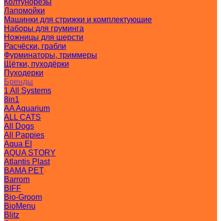
Колтунорезы
Лапомойки
Машинки для стрижки и комплектующие
Наборы для груминга
Ножницы для шерсти
Расчёски, грабли
Фурминаторы, триммеры
Щётки, пуходёрки
Пуходерки
Бренды
1 All Systems
8in1
AA Aquarium
ALL CATS
All Dogs
All Pappies
Aqua El
AQUA STORY
Atlantis Plast
BAMA PET
Barrom
BIFF
Bio-Groom
BioMenu
Blitz