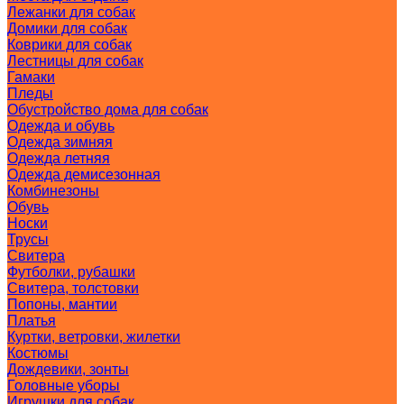
Лежанки для собак
Домики для собак
Коврики для собак
Лестницы для собак
Гамаки
Пледы
Обустройство дома для собак
Одежда и обувь
Одежда зимняя
Одежда летняя
Одежда демисезонная
Комбинезоны
Обувь
Носки
Трусы
Свитера
Футболки, рубашки
Свитера, толстовки
Попоны, мантии
Платья
Куртки, ветровки, жилетки
Костюмы
Дождевики, зонты
Головные уборы
Игрушки для собак