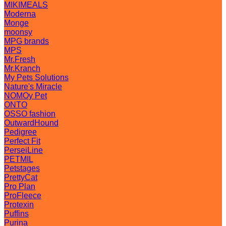
MIKIMEALS
Moderna
Monge
moonsy
MPG brands
MPS
Mr.Fresh
Mr.Kranch
My Pets Solutions
Nature's Miracle
NOMOy Pet
ONTO
OSSO fashion
OutwardHound
Pedigree
Perfect Fit
PerseiLine
PETMIL
Petstages
PrettyCat
Pro Plan
ProFleece
Protexin
Puffins
Purina