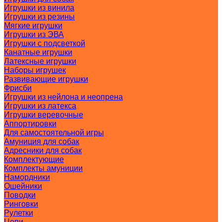
Игрушки из винила
Игрушки из резины
Мягкие игрушки
Игрушки из ЭВА
Игрушки с подсветкой
Канатные игрушки
Латексные игрушки
Наборы игрушек
Развивающие игрушки
Фрисби
Игрушки из нейлона и неопрена
Игрушки из латекса
Игрушки веревочные
Аппортировки
Для самостоятельной игры
Амуниция для собак
Адресники для собак
Комплектующие
Комплекты амуниции
Намордники
Ошейники
Поводки
Ринговки
Рулетки
Цепи