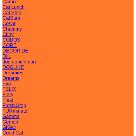
Carno
Cat Lunch
Cat Step
CatStep
Cesar
Chammy
Cliny
CODOS
CORE
DECOR DE
DIIL
dog gone smart
DOGLIKE
Dreamies
Dreams
Eva
FELIX
Fiory
Flexi
Fresh Step
FURminator
Gamma
Gemon
GiGwi
Good Cat