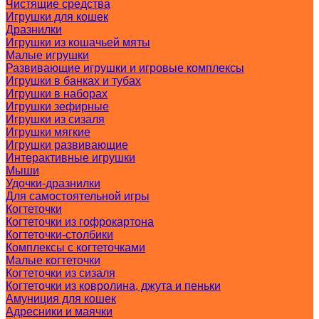
Чистящие средства
Игрушки для кошек
Дразнилки
Игрушки из кошачьей мяты
Малые игрушки
Развивающие игрушки и игровые комплексы
Игрушки в банках и тубах
Игрушки в наборах
Игрушки зефирные
Игрушки из сизаля
Игрушки мягкие
Игрушки развивающие
Интерактивные игрушки
Мыши
Удочки-дразнилки
Для самостоятельной игры
Когтеточки
Когтеточки из гофрокартона
Когтеточки-столбики
Комплексы с когтеточками
Малые когтеточки
Когтеточки из сизаля
Когтеточки из ковролина, джута и пеньки
Амуниция для кошек
Адресники и маячки