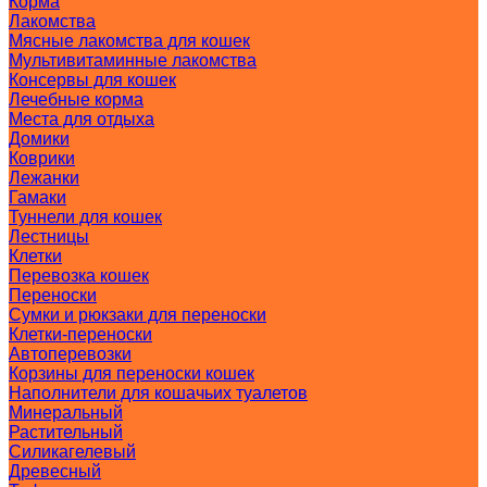
Корма
Лакомства
Мясные лакомства для кошек
Мультивитаминные лакомства
Консервы для кошек
Лечебные корма
Места для отдыха
Домики
Коврики
Лежанки
Гамаки
Туннели для кошек
Лестницы
Клетки
Перевозка кошек
Переноски
Сумки и рюкзаки для переноски
Клетки-переноски
Автоперевозки
Корзины для переноски кошек
Наполнители для кошачьих туалетов
Минеральный
Растительный
Силикагелевый
Древесный