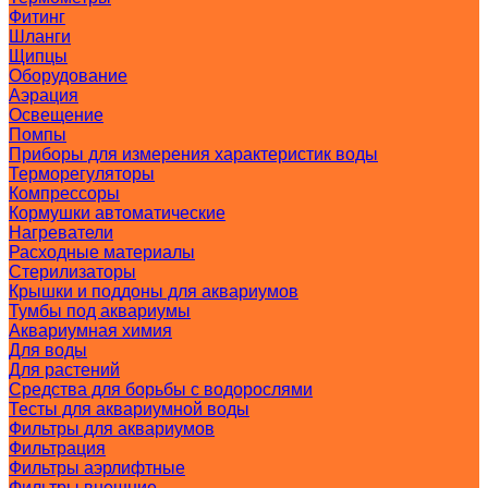
Фитинг
Шланги
Щипцы
Оборудование
Аэрация
Освещение
Помпы
Приборы для измерения характеристик воды
Терморегуляторы
Компрессоры
Кормушки автоматические
Нагреватели
Расходные материалы
Стерилизаторы
Крышки и поддоны для аквариумов
Тумбы под аквариумы
Аквариумная химия
Для воды
Для растений
Средства для борьбы с водорослями
Тесты для аквариумной воды
Фильтры для аквариумов
Фильтрация
Фильтры аэрлифтные
Фильтры внешние