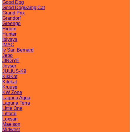
Good Dog
Good Dog&amp;Cat
Grand Prix
Grandorf
Greengo
Hidom
Hunter
Ibiyaya
IMAC
Iv San Bernard
Jebo
JINGYE
Joyser
JULIUS-K9
KikiKat
Kitekat
Kruuse
KW Zone
Laguna Aqua
Laguna Terra
Little One
Littoral
Luxsan
Maelson
Midwest