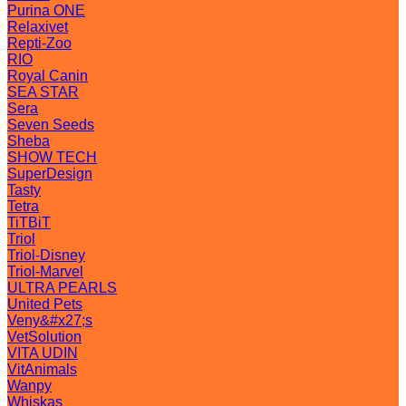
Purina ONE
Relaxivet
Repti-Zoo
RIO
Royal Canin
SEA STAR
Sera
Seven Seeds
Sheba
SHOW TECH
SuperDesign
Tasty
Tetra
TiTBiT
Triol
Triol-Disney
Triol-Marvel
ULTRA PEARLS
United Pets
Veny&#x27;s
VetSolution
VITA UDIN
VitAnimals
Wanpy
Whiskas