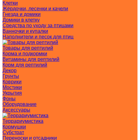
Клетки
Жёрдочки, лесенки и качели
Гнезда и домики
Домики в клетку
Средства по уходу за птицами
Ванночки и купалки
Наполнители и песок для птиц
Товары для рептилий
Корма и подкормки
Витамины для рептилий
Корм для рептилий
Декор
Грунты
Коврики
Мостики
Укрытия
Фоны
Оборудование
Аксессуары
Террариумистика
Кормушки
Субстрат
Переноски и отсадники