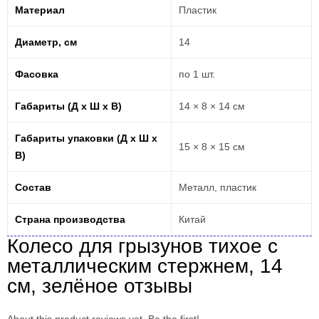
Материал
Пластик
Диаметр, см
14
Фасовка
по 1 шт.
Габариты (Д х Ш х В)
14 × 8 × 14 см
Габариты упаковки (Д х Ш х
15 × 8 × 15 см
В)
Состав
Металл, пластик
Страна производства
Китай
Колесо для грызунов тихое с
металлическим стержнем, 14
см, зелёное отзывы
About this product reviews yet. Be the first!