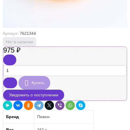
7621344
Артикул:
Нет в наличии
975
₽
-
+
Купить
Уведомить о поступлении
Бренд
Пижон
Вес
161 г