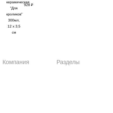
928
₽
Компания
Разделы
Контактная информация
Акции и скидки
Условия доставки
Новости компании
Способы оплаты
Информационные статьи
Возврат и обмен
Политика
О компании
конфиденциальности
Все бренды