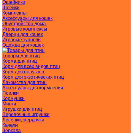
Ошейники
Шлейки
Комплекты
Аксессуары для кошек
Обустройство дома
Игровые комплексы
Дверци для кошек
Игровые туннели
Одежда для кошек
Товары для птиц
Корма для птиц
Корм для всех видов птиц
Корм для попугаев
Корм для экзотических птиц
Лакомства для птиц
Аксессуары для кормления
Поилки
Кормушки
Миски
Игрушки для птиц
Веревочные игрушки
Лесенки, жердочки
Качели
Зеркала