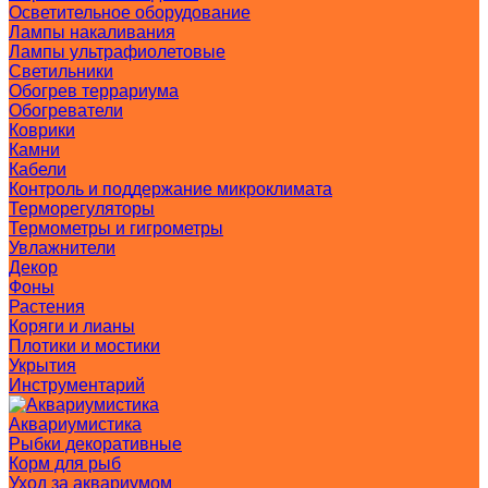
Осветительное оборудование
Лампы накаливания
Лампы ультрафиолетовые
Светильники
Обогрев террариума
Обогреватели
Коврики
Камни
Кабели
Контроль и поддержание микроклимата
Терморегуляторы
Термометры и гигрометры
Увлажнители
Декор
Фоны
Растения
Коряги и лианы
Плотики и мостики
Укрытия
Инструментарий
Аквариумистика
Рыбки декоративные
Корм для рыб
Уход за аквариумом