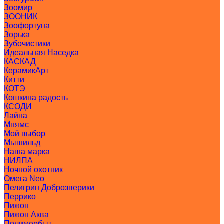
Зоомир
ЗООНИК
Зоофортуна
Зорька
Зубочистики
Идеальная Наседка
КАСКАД
КерамикАрт
Китти
КОТЭ
Кошкина радость
КСОДИ
Лайна
Мнямс
Мой выбор
Мышильд
Наша марка
НИЛПА
Ночной охотник
Омега Neo
Пелигрин Доброзверики
Перрико
Пижон
Пижон Аква
Полимербыт