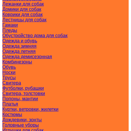
Лежанки для собак
Домики для собак
Коврики для собак
Лестницы для собак
Гамаки
Пледы
Обустройство дома для собак
Одежда и обувь
Одежда зимняя
Одежда летняя
Одежда демисезонная
Комбинезоны
Обувь
Носки
Трусы
Свитера
Футболки, рубашки
Свитера, толстовки
Попоны, мантии
Платья
Куртки, ветровки, жилетки
Костюмы
Дождевики, зонты
Головные уборы
Игрушки для собак