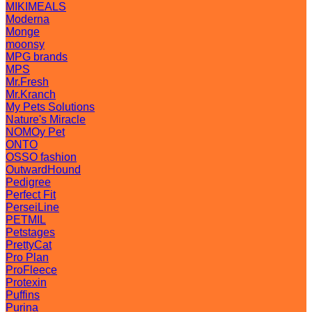
MIKIMEALS
Moderna
Monge
moonsy
MPG brands
MPS
Mr.Fresh
Mr.Kranch
My Pets Solutions
Nature's Miracle
NOMOy Pet
ONTO
OSSO fashion
OutwardHound
Pedigree
Perfect Fit
PerseiLine
PETMIL
Petstages
PrettyCat
Pro Plan
ProFleece
Protexin
Puffins
Purina