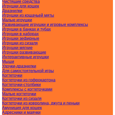
Чистящие средства
Игрушки для кошек
Дразнилки
Игрушки из кошачьей мяты
Малые игрушки
Развивающие игрушки и игровые комплексы
Игрушки в банках и тубах
Игрушки в наборах
Игрушки зефирные
Игрушки из сизаля
Игрушки мягкие
Игрушки развивающие
Интерактивные игрушки
Мыши
Удочки-дразнилки
Для самостоятельной игры
Когтеточки
Когтеточки из гофрокартона
Когтеточки-столбики
Комплексы с когтеточками
Малые когтеточки
Когтеточки из сизаля
Когтеточки из ковролина, джута и пеньки
Амуниция для кошек
Адресники и маячки