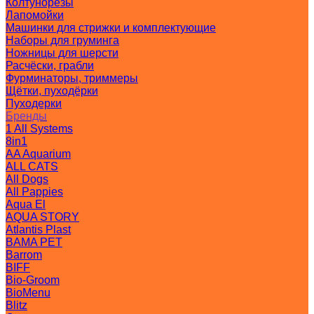
Колтунорезы
Лапомойки
Машинки для стрижки и комплектующие
Наборы для груминга
Ножницы для шерсти
Расчёски, грабли
Фурминаторы, триммеры
Щётки, пуходёрки
Пуходерки
Бренды
1 All Systems
8in1
AA Aquarium
ALL CATS
All Dogs
All Pappies
Aqua El
AQUA STORY
Atlantis Plast
BAMA PET
Barrom
BIFF
Bio-Groom
BioMenu
Blitz