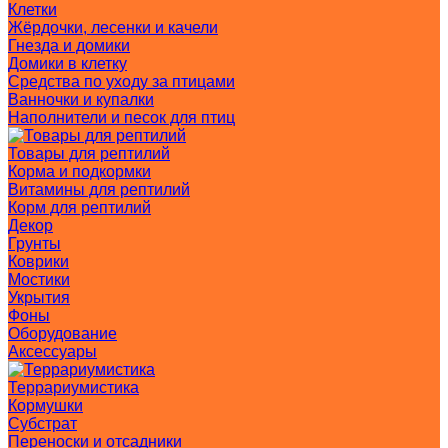
Клетки
Жёрдочки, лесенки и качели
Гнезда и домики
Домики в клетку
Средства по уходу за птицами
Ванночки и купалки
Наполнители и песок для птиц
Товары для рептилий
Корма и подкормки
Витамины для рептилий
Корм для рептилий
Декор
Грунты
Коврики
Мостики
Укрытия
Фоны
Оборудование
Аксессуары
Террариумистика
Кормушки
Субстрат
Переноски и отсадники