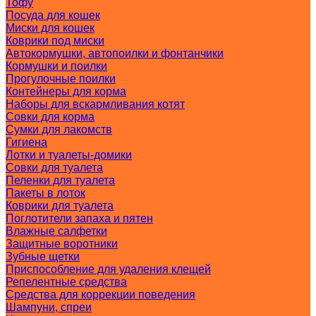
Тофу
Посуда для кошек
Миски для кошек
Коврики под миски
Автокормушки, автопоилки и фонтанчики
Кормушки и поилки
Прогулочные поилки
Контейнеры для корма
Наборы для вскармливания котят
Совки для корма
Сумки для лакомств
Гигиена
Лотки и туалеты-домики
Совки для туалета
Пеленки для туалета
Пакеты в лоток
Коврики для туалета
Поглотители запаха и пятен
Влажные салфетки
Защитные воротники
Зубные щетки
Приспособление для удаления клещей
Репелентные средства
Средства для коррекции поведения
Шампуни, спреи