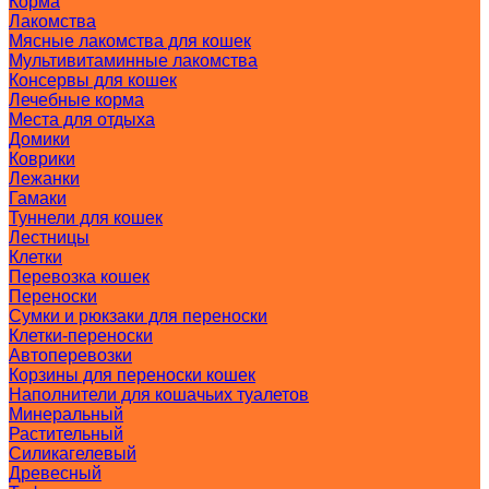
Корма
Лакомства
Мясные лакомства для кошек
Мультивитаминные лакомства
Консервы для кошек
Лечебные корма
Места для отдыха
Домики
Коврики
Лежанки
Гамаки
Туннели для кошек
Лестницы
Клетки
Перевозка кошек
Переноски
Сумки и рюкзаки для переноски
Клетки-переноски
Автоперевозки
Корзины для переноски кошек
Наполнители для кошачьих туалетов
Минеральный
Растительный
Силикагелевый
Древесный