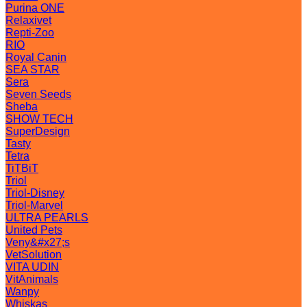
Purina ONE
Relaxivet
Repti-Zoo
RIO
Royal Canin
SEA STAR
Sera
Seven Seeds
Sheba
SHOW TECH
SuperDesign
Tasty
Tetra
TiTBiT
Triol
Triol-Disney
Triol-Marvel
ULTRA PEARLS
United Pets
Veny&#x27;s
VetSolution
VITA UDIN
VitAnimals
Wanpy
Whiskas