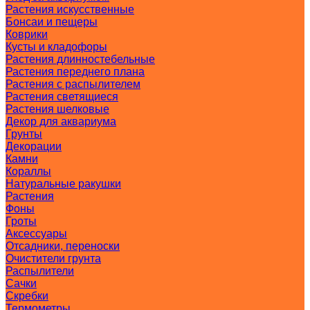
Растения искусственные
Бонсаи и пещеры
Коврики
Кусты и кладофоры
Растения длинностебельные
Растения переднего плана
Растения с распылителем
Растения светящиеся
Растения шелковые
Декор для аквариума
Грунты
Декорации
Камни
Кораллы
Натуральные ракушки
Растения
Фоны
Гроты
Аксессуары
Отсадники, переноски
Очистители грунта
Распылители
Сачки
Скребки
Термометры