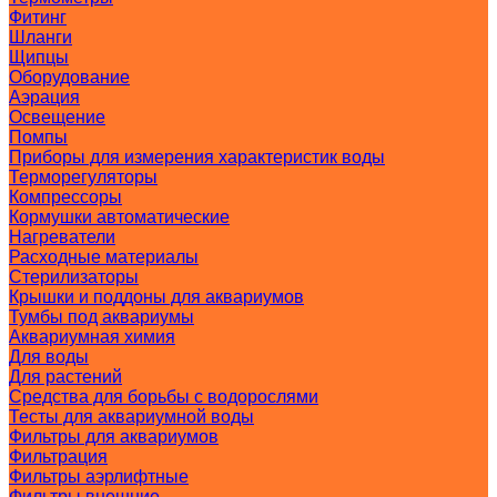
Фитинг
Шланги
Щипцы
Оборудование
Аэрация
Освещение
Помпы
Приборы для измерения характеристик воды
Терморегуляторы
Компрессоры
Кормушки автоматические
Нагреватели
Расходные материалы
Стерилизаторы
Крышки и поддоны для аквариумов
Тумбы под аквариумы
Аквариумная химия
Для воды
Для растений
Средства для борьбы с водорослями
Тесты для аквариумной воды
Фильтры для аквариумов
Фильтрация
Фильтры аэрлифтные
Фильтры внешние