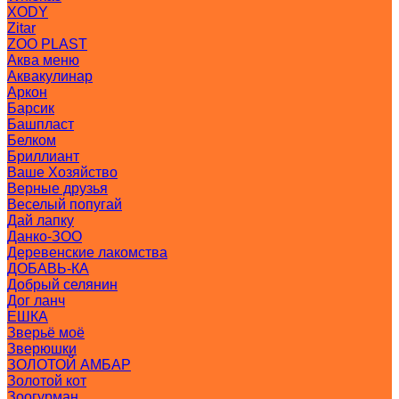
XODY
Zitar
ZOO PLAST
Аква меню
Аквакулинар
Аркон
Барсик
Башпласт
Белком
Бриллиант
Ваше Хозяйство
Верные друзья
Веселый попугай
Дай лапку
Данко-ЗОО
Деревенские лакомства
ДОБАВЬ-КА
Добрый селянин
Дог ланч
ЕШКА
Зверьё моё
Зверюшки
ЗОЛОТОЙ АМБАР
Золотой кот
Зоогурман