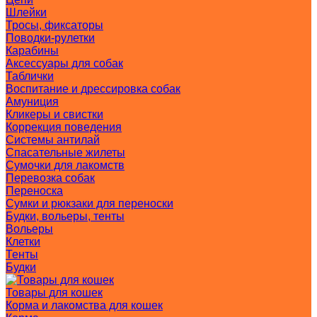
Шлейки
Тросы, фиксаторы
Поводки-рулетки
Карабины
Аксессуары для собак
Таблички
Воспитание и дрессировка собак
Амуниция
Кликеры и свистки
Коррекция поведения
Системы антилай
Спасательные жилеты
Сумочки для лакомств
Перевозка собак
Переноска
Сумки и рюкзаки для переноски
Будки, вольеры, тенты
Вольеры
Клетки
Тенты
Будки
Товары для кошек
Корма и лакомства для кошек