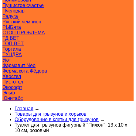
Пушистое счастье
Пчелодар
Радуга
Русский чемпион
РЫБята
СТОП ПРОБЛЕМА
ТД ВЕТ
ТОП-ВЕТ
Тортила
ТУНДРА
Уют
Фармавит Neo
Ферма кота Фёдора
Хвостел
Чистотел
Экософт
Эльф
Юнитабс
Главная
→
Товары для грызунов и хорьков
→
Оборудование в клетки для грызунов
→
Туалет для грызунов фигурный "Пижон", 13 х 10 х
10 см, розовый