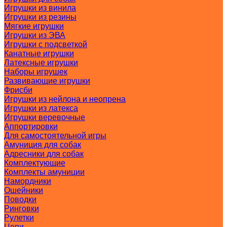
Игрушки из винила
Игрушки из резины
Мягкие игрушки
Игрушки из ЭВА
Игрушки с подсветкой
Канатные игрушки
Латексные игрушки
Наборы игрушек
Развивающие игрушки
Фрисби
Игрушки из нейлона и неопрена
Игрушки из латекса
Игрушки веревочные
Аппортировки
Для самостоятельной игры
Амуниция для собак
Адресники для собак
Комплектующие
Комплекты амуниции
Намордники
Ошейники
Поводки
Ринговки
Рулетки
Цепи