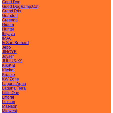
Good Dog
Good Dog&amp;Cat
Grand Prix
Grandorf
Greengo
Hidom
Hunter
Ibiyaya
IMAC
Iv San Bernard
Jebo
JINGYE
Joyser
JULIUS-K9
KikiKat
Kitekat
Kruuse
KW Zone
Laguna Aqua
Laguna Terra
Little One
Littoral
Luxsan
Maelson
Midwest