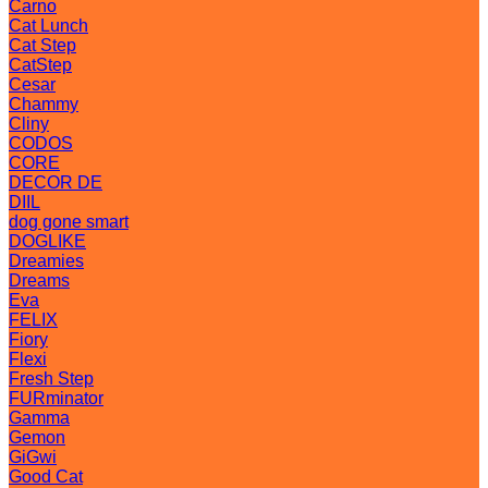
Carno
Cat Lunch
Cat Step
CatStep
Cesar
Chammy
Cliny
CODOS
CORE
DECOR DE
DIIL
dog gone smart
DOGLIKE
Dreamies
Dreams
Eva
FELIX
Fiory
Flexi
Fresh Step
FURminator
Gamma
Gemon
GiGwi
Good Cat