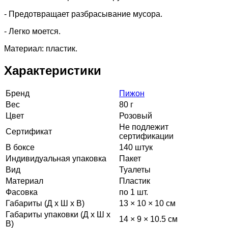
- Предотвращает разбрасывание мусора.
- Легко моется.
Материал: пластик.
Характеристики
Бренд
Пижон
Вес
80 г
Цвет
Розовый
Не подлежит
Сертификат
сертификации
В боксе
140 штук
Индивидуальная упаковка
Пакет
Вид
Туалеты
Материал
Пластик
Фасовка
по 1 шт.
Габариты (Д х Ш х В)
13 × 10 × 10 см
Габариты упаковки (Д х Ш х
14 × 9 × 10.5 см
В)