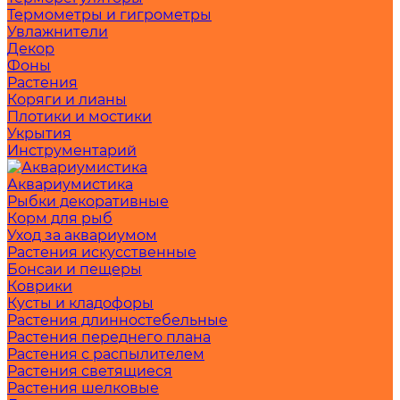
Термометры и гигрометры
Увлажнители
Декор
Фоны
Растения
Коряги и лианы
Плотики и мостики
Укрытия
Инструментарий
Аквариумистика
Рыбки декоративные
Корм для рыб
Уход за аквариумом
Растения искусственные
Бонсаи и пещеры
Коврики
Кусты и кладофоры
Растения длинностебельные
Растения переднего плана
Растения с распылителем
Растения светящиеся
Растения шелковые