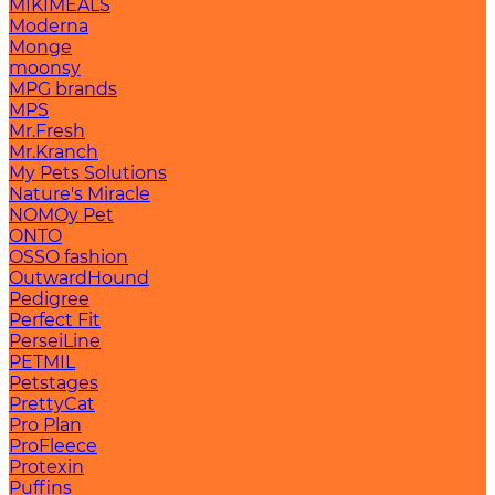
MIKIMEALS
Moderna
Monge
moonsy
MPG brands
MPS
Mr.Fresh
Mr.Kranch
My Pets Solutions
Nature's Miracle
NOMOy Pet
ONTO
OSSO fashion
OutwardHound
Pedigree
Perfect Fit
PerseiLine
PETMIL
Petstages
PrettyCat
Pro Plan
ProFleece
Protexin
Puffins