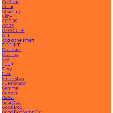
CatStep
Cesar
Chammy
Cliny
CODOS
CORE
DECOR DE
DIIL
dog gone smart
DOGLIKE
Dreamies
Dreams
Eva
FELIX
Fiory
Flexi
Fresh Step
FURminator
Gamma
Gemon
GiGwi
Good Cat
Good Dog
Good Dog&amp;Cat