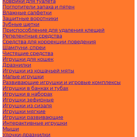
Коврики для туалета
Поглотители запаха и пятен
Влажные салфетки
Защитные воротники
Зубные щетки
Приспособление для удаления клещей
Репелентные средства
Средства для коррекции поведения
Шампуни, спреи
Чистящие средства
Игрушки для кошек
Дразнилки
Игрушки из кошачьей мяты
Малые игрушки
Развивающие игрушки и игровые комплексы
Игрушки в банках и тубах
Игрушки в наборах
Игрушки зефирные
Игрушки из сизаля
Игрушки мягкие
Игрушки развивающие
Интерактивные игрушки
Мыши
Удочки-дразнилки