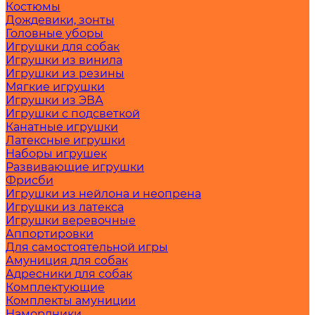
Костюмы
Дождевики, зонты
Головные уборы
Игрушки для собак
Игрушки из винила
Игрушки из резины
Мягкие игрушки
Игрушки из ЭВА
Игрушки с подсветкой
Канатные игрушки
Латексные игрушки
Наборы игрушек
Развивающие игрушки
Фрисби
Игрушки из нейлона и неопрена
Игрушки из латекса
Игрушки веревочные
Аппортировки
Для самостоятельной игры
Амуниция для собак
Адресники для собак
Комплектующие
Комплекты амуниции
Намордники