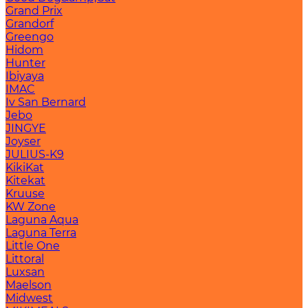
Grand Prix
Grandorf
Greengo
Hidom
Hunter
Ibiyaya
IMAC
Iv San Bernard
Jebo
JINGYE
Joyser
JULIUS-K9
KikiKat
Kitekat
Kruuse
KW Zone
Laguna Aqua
Laguna Terra
Little One
Littoral
Luxsan
Maelson
Midwest