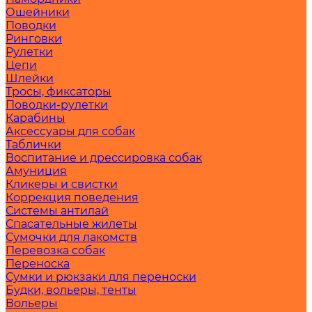
Ошейники
Поводки
Ринговки
Рулетки
Цепи
Шлейки
Тросы, фиксаторы
Поводки-рулетки
Карабины
Аксессуары для собак
Таблички
Воспитание и дрессировка собак
Амуниция
Кликеры и свистки
Коррекция поведения
Системы антилай
Спасательные жилеты
Сумочки для лакомств
Перевозка собак
Переноска
Сумки и рюкзаки для переноски
Будки, вольеры, тенты
Вольеры