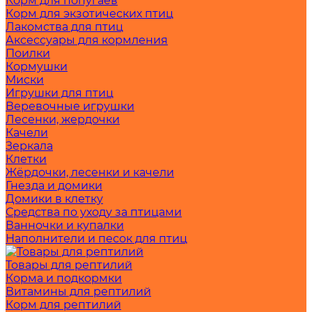
Корм для попугаев
Корм для экзотических птиц
Лакомства для птиц
Аксессуары для кормления
Поилки
Кормушки
Миски
Игрушки для птиц
Веревочные игрушки
Лесенки, жердочки
Качели
Зеркала
Клетки
Жёрдочки, лесенки и качели
Гнезда и домики
Домики в клетку
Средства по уходу за птицами
Ванночки и купалки
Наполнители и песок для птиц
Товары для рептилий
Корма и подкормки
Витамины для рептилий
Корм для рептилий