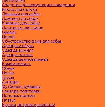
Лапомойки
Средства для коррекции поведения
Места для отдыха
Лежанки для собак
Домики для собак
Коврики для собак
Лестницы для собак
Гамаки
Пледы
Обустройство дома для собак
Одежда и обувь
Одежда зимняя
Одежда летняя
Одежда демисезонная
Комбинезоны
Обувь
Носки
Трусы
Свитера
Футболки, рубашки
Свитера, толстовки
Попоны, мантии
Платья
Куртки, ветровки, жилетки