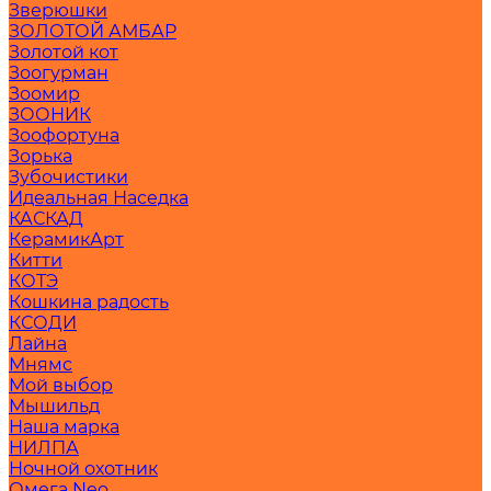
Зверюшки
ЗОЛОТОЙ АМБАР
Золотой кот
Зоогурман
Зоомир
ЗООНИК
Зоофортуна
Зорька
Зубочистики
Идеальная Наседка
КАСКАД
КерамикАрт
Китти
КОТЭ
Кошкина радость
КСОДИ
Лайна
Мнямс
Мой выбор
Мышильд
Наша марка
НИЛПА
Ночной охотник
Омега Neo