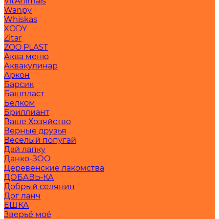
VitAnimals
Wanpy
Whiskas
XODY
Zitar
ZOO PLAST
Аква меню
Аквакулинар
Аркон
Барсик
Башпласт
Белком
Бриллиант
Ваше Хозяйство
Верные друзья
Веселый попугай
Дай лапку
Данко-ЗОО
Деревенские лакомства
ДОБАВЬ-КА
Добрый селянин
Дог ланч
ЕШКА
Зверьё моё