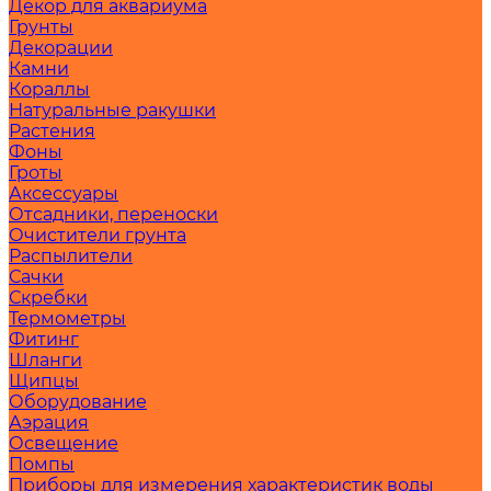
Декор для аквариума
Грунты
Декорации
Камни
Кораллы
Натуральные ракушки
Растения
Фоны
Гроты
Аксессуары
Отсадники, переноски
Очистители грунта
Распылители
Сачки
Скребки
Термометры
Фитинг
Шланги
Щипцы
Оборудование
Аэрация
Освещение
Помпы
Приборы для измерения характеристик воды