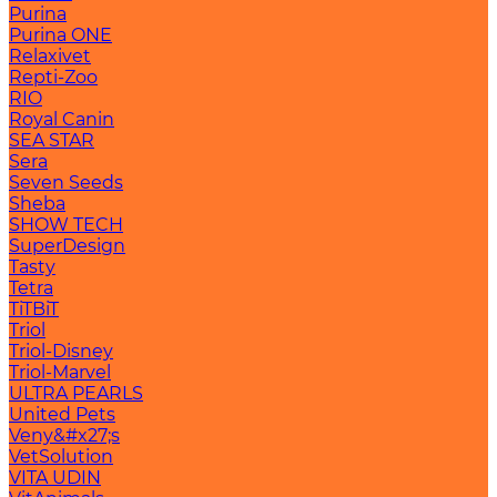
Purina
Purina ONE
Relaxivet
Repti-Zoo
RIO
Royal Canin
SEA STAR
Sera
Seven Seeds
Sheba
SHOW TECH
SuperDesign
Tasty
Tetra
TiTBiT
Triol
Triol-Disney
Triol-Marvel
ULTRA PEARLS
United Pets
Veny&#x27;s
VetSolution
VITA UDIN