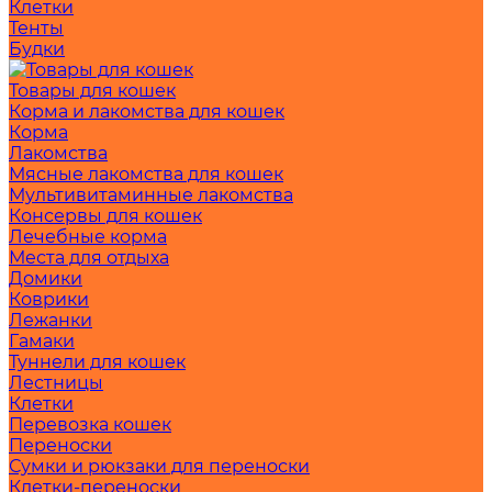
Клетки
Тенты
Будки
Товары для кошек
Корма и лакомства для кошек
Корма
Лакомства
Мясные лакомства для кошек
Мультивитаминные лакомства
Консервы для кошек
Лечебные корма
Места для отдыха
Домики
Коврики
Лежанки
Гамаки
Туннели для кошек
Лестницы
Клетки
Перевозка кошек
Переноски
Сумки и рюкзаки для переноски
Клетки-переноски