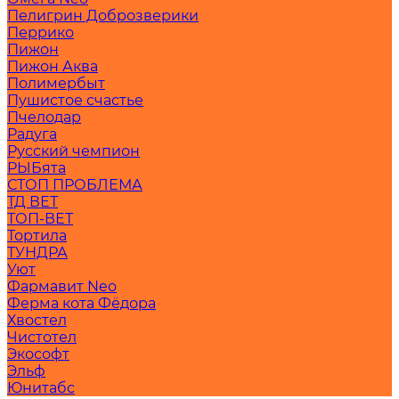
Пелигрин Доброзверики
Перрико
Пижон
Пижон Аква
Полимербыт
Пушистое счастье
Пчелодар
Радуга
Русский чемпион
РЫБята
СТОП ПРОБЛЕМА
ТД ВЕТ
ТОП-ВЕТ
Тортила
ТУНДРА
Уют
Фармавит Neo
Ферма кота Фёдора
Хвостел
Чистотел
Экософт
Эльф
Юнитабс