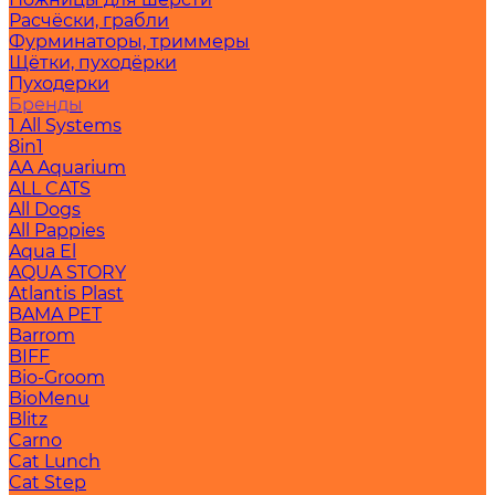
Расчёски, грабли
Фурминаторы, триммеры
Щётки, пуходёрки
Пуходерки
Бренды
1 All Systems
8in1
AA Aquarium
ALL CATS
All Dogs
All Pappies
Aqua El
AQUA STORY
Atlantis Plast
BAMA PET
Barrom
BIFF
Bio-Groom
BioMenu
Blitz
Carno
Cat Lunch
Cat Step