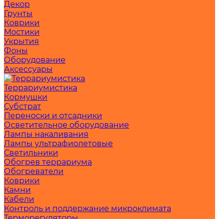
Декор
Грунты
Коврики
Мостики
Укрытия
Фоны
Оборудование
Аксессуары
Террариумистика
Кормушки
Субстрат
Переноски и отсадники
Осветительное оборудование
Лампы накаливания
Лампы ультрафиолетовые
Светильники
Обогрев террариума
Обогреватели
Коврики
Камни
Кабели
Контроль и поддержание микроклимата
Терморегуляторы