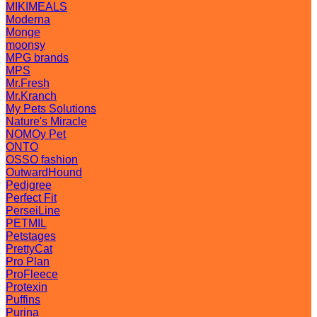
MIKIMEALS
Moderna
Monge
moonsy
MPG brands
MPS
Mr.Fresh
Mr.Kranch
My Pets Solutions
Nature's Miracle
NOMOy Pet
ONTO
OSSO fashion
OutwardHound
Pedigree
Perfect Fit
PerseiLine
PETMIL
Petstages
PrettyCat
Pro Plan
ProFleece
Protexin
Puffins
Purina