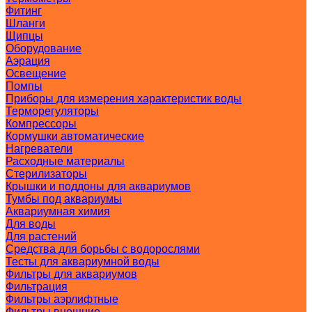
Фитинг
Шланги
Щипцы
Оборудование
Аэрация
Освещение
Помпы
Приборы для измерения характеристик воды
Терморегуляторы
Компрессоры
Кормушки автоматические
Нагреватели
Расходные материалы
Стерилизаторы
Крышки и поддоны для аквариумов
Тумбы под аквариумы
Аквариумная химия
Для воды
Для растений
Средства для борьбы с водорослями
Тесты для аквариумной воды
Фильтры для аквариумов
Фильтрация
Фильтры аэрлифтные
Фильтры внешние