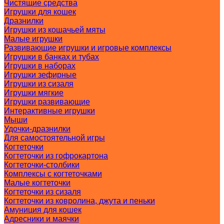
Чистящие средства
Игрушки для кошек
Дразнилки
Игрушки из кошачьей мяты
Малые игрушки
Развивающие игрушки и игровые комплексы
Игрушки в банках и тубах
Игрушки в наборах
Игрушки зефирные
Игрушки из сизаля
Игрушки мягкие
Игрушки развивающие
Интерактивные игрушки
Мыши
Удочки-дразнилки
Для самостоятельной игры
Когтеточки
Когтеточки из гофрокартона
Когтеточки-столбики
Комплексы с когтеточками
Малые когтеточки
Когтеточки из сизаля
Когтеточки из ковролина, джута и пеньки
Амуниция для кошек
Адресники и маячки