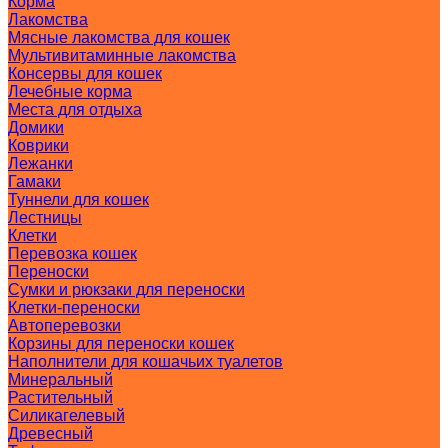
Корма
Лакомства
Мясные лакомства для кошек
Мультивитаминные лакомства
Консервы для кошек
Лечебные корма
Места для отдыха
Домики
Коврики
Лежанки
Гамаки
Туннели для кошек
Лестницы
Клетки
Перевозка кошек
Переноски
Сумки и рюкзаки для переноски
Клетки-переноски
Автоперевозки
Корзины для переноски кошек
Наполнители для кошачьих туалетов
Минеральный
Растительный
Силикагелевый
Древесный