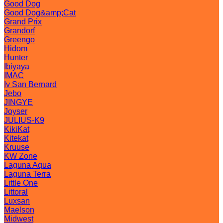
Good Dog
Good Dog&amp;Cat
Grand Prix
Grandorf
Greengo
Hidom
Hunter
Ibiyaya
IMAC
Iv San Bernard
Jebo
JINGYE
Joyser
JULIUS-K9
KikiKat
Kitekat
Kruuse
KW Zone
Laguna Aqua
Laguna Terra
Little One
Littoral
Luxsan
Maelson
Midwest