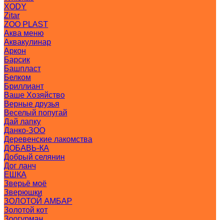
XODY
Zitar
ZOO PLAST
Аква меню
Аквакулинар
Аркон
Барсик
Башпласт
Белком
Бриллиант
Ваше Хозяйство
Верные друзья
Веселый попугай
Дай лапку
Данко-ЗОО
Деревенские лакомства
ДОБАВЬ-КА
Добрый селянин
Дог ланч
ЕШКА
Зверьё моё
Зверюшки
ЗОЛОТОЙ АМБАР
Золотой кот
Зоогурман