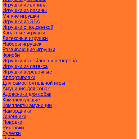
Игрушки из винила
Игрушки из резины
Мягкие игрушки
Игрушки из ЭВА
Игрушки с подсветкой
Канатные игрушки
Латексные игрушки
Наборы игрушек
Развивающие игрушки
Фрисби
Игрушки из нейлона и неопрена
Игрушки из латекса
Игрушки веревочные
Аппортировки
Для самостоятельной игры
Амуниция для собак
Адресники для собак
Комплектующие
Комплекты амуниции
Намордники
Ошейники
Поводки
Ринговки
Рулетки
Цепи