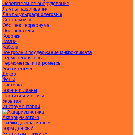
Осветительное оборудование
Лампы накаливания
Лампы ультрафиолетовые
Светильники
Обогрев террариума
Обогреватели
Коврики
Камни
Кабели
Контроль и поддержание микроклимата
Терморегуляторы
Термометры и гигрометры
Увлажнители
Декор
Фоны
Растения
Коряги и лианы
Плотики и мостики
Укрытия
Инструментарий
Аквариумистика
Рыбки декоративные
Корм для рыб
Уход за аквариумом