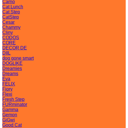
Carno
Cat Lunch
Cat Step
CatStep
Cesar
Chammy
Cliny
CODOS
CORE
DECOR DE
DIIL
dog gone smart
DOGLIKE
Dreamies
Dreams
Eva
FELIX
Fiory
Flexi
Fresh Step
FURminator
Gamma
Gemon
GiGwi
Good Cat