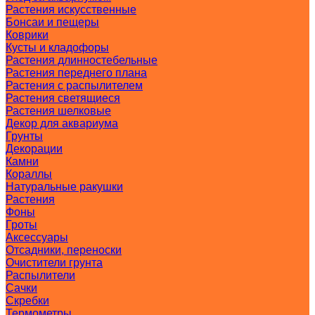
Растения искусственные
Бонсаи и пещеры
Коврики
Кусты и кладофоры
Растения длинностебельные
Растения переднего плана
Растения с распылителем
Растения светящиеся
Растения шелковые
Декор для аквариума
Грунты
Декорации
Камни
Кораллы
Натуральные ракушки
Растения
Фоны
Гроты
Аксессуары
Отсадники, переноски
Очистители грунта
Распылители
Сачки
Скребки
Термометры