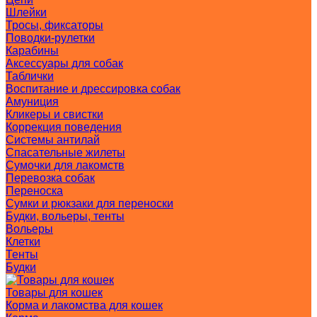
Шлейки
Тросы, фиксаторы
Поводки-рулетки
Карабины
Аксессуары для собак
Таблички
Воспитание и дрессировка собак
Амуниция
Кликеры и свистки
Коррекция поведения
Системы антилай
Спасательные жилеты
Сумочки для лакомств
Перевозка собак
Переноска
Сумки и рюкзаки для переноски
Будки, вольеры, тенты
Вольеры
Клетки
Тенты
Будки
Товары для кошек
Корма и лакомства для кошек