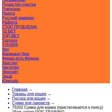
Пушистое счастье
Пчелодар
Радуга
Русский чемпион
РЫБята
СТОП ПРОБЛЕМА
ТД ВЕТ
ТОП-ВЕТ
Тортила
ТУНДРА
Уют
Фармавит Neo
Ферма кота Фёдора
Хвостел
Чистотел
Экософт
Эльф
Юнитабс
Главная
→
Товары для кошек
→
Посуда для кошек
→
Сумки для лакомств
→
75202 Сумка для корма (пристегивается к поясу)
15см, серия DOG TRAINING