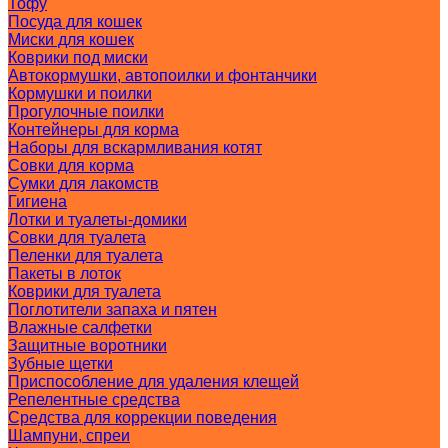
Тофу
Посуда для кошек
Миски для кошек
Коврики под миски
Автокормушки, автопоилки и фонтанчики
Кормушки и поилки
Прогулочные поилки
Контейнеры для корма
Наборы для вскармливания котят
Совки для корма
Сумки для лакомств
Гигиена
Лотки и туалеты-домики
Совки для туалета
Пеленки для туалета
Пакеты в лоток
Коврики для туалета
Поглотители запаха и пятен
Влажные салфетки
Защитные воротники
Зубные щетки
Приспособление для удаления клещей
Репелентные средства
Средства для коррекции поведения
Шампуни, спреи