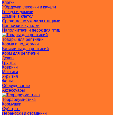
Клетки
Жёрдочки, лесенки и качели
Гнезда и домики
Домики в клетку
Средства по уходу за птицами
Ванночки и купалки
Наполнители и песок для птиц
Товары для рептилий
Корма и подкормки
Витамины для рептилий
Корм для рептилий
Декор
Грунты
Коврики
Мостики
Укрытия
Фоны
Оборудование
Аксессуары
Террариумистика
Кормушки
Субстрат
Переноски и отсадники