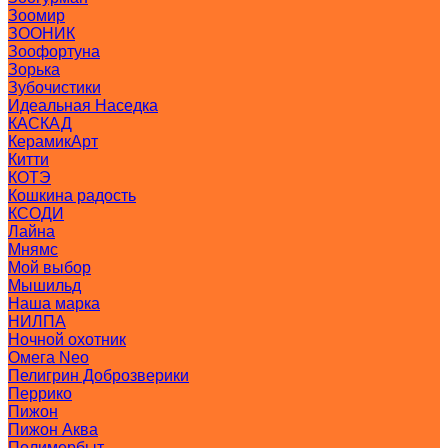
Зоомир
ЗООНИК
Зоофортуна
Зорька
Зубочистики
Идеальная Наседка
КАСКАД
КерамикАрт
Китти
КОТЭ
Кошкина радость
КСОДИ
Лайна
Мнямс
Мой выбор
Мышильд
Наша марка
НИЛПА
Ночной охотник
Омега Neo
Пелигрин Доброзверики
Перрико
Пижон
Пижон Аква
Полимербыт