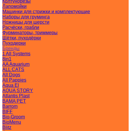
Колтунорезы
Лапомойки
Машинки для стрижки и комплектующие
Наборы для груминга
Ножницы для шерсти
Расчёски, грабли
Фурминаторы, триммеры
Щётки, пуходёрки
Пуходерки
Бренды
1 All Systems
8in1
AA Aquarium
ALL CATS
All Dogs
All Pappies
Aqua El
AQUA STORY
Atlantis Plast
BAMA PET
Barrom
BIFF
Bio-Groom
BioMenu
Blitz