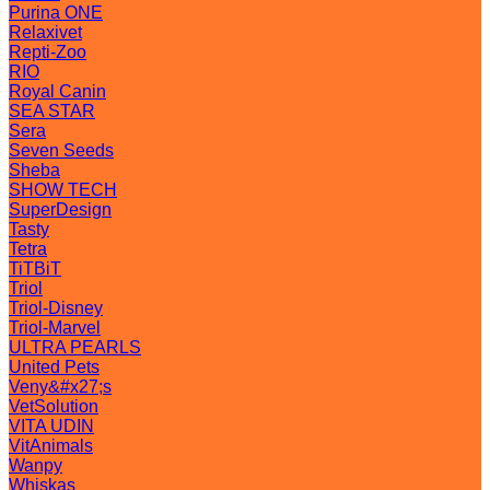
Purina ONE
Relaxivet
Repti-Zoo
RIO
Royal Canin
SEA STAR
Sera
Seven Seeds
Sheba
SHOW TECH
SuperDesign
Tasty
Tetra
TiTBiT
Triol
Triol-Disney
Triol-Marvel
ULTRA PEARLS
United Pets
Veny&#x27;s
VetSolution
VITA UDIN
VitAnimals
Wanpy
Whiskas