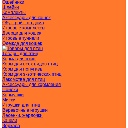
Ошейники
Шлейки
Комплекты
Аксессуары для кошек
Обустройство дома
Игровые комплексы
Дверци для кошек
Игровые туннели
Одежда для кошек
Товары для птиц
Корма для птиц
Корм для всех видов птиц
Корм для попугаев
Корм для экзотических птиц
Лакомства для птиц
Аксессуары для кормления
Поилки
Кормушки
Миски
Игрушки для птиц
Веревочные игрушки
Лесенки, жердочки
Качели
Зеркала