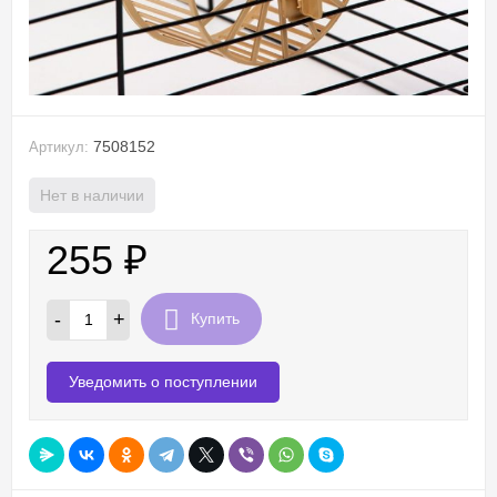
7508152
Артикул:
Нет в наличии
255
₽
-
+
Купить
Уведомить о поступлении