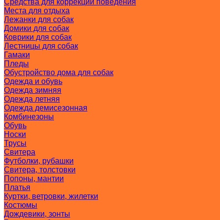
Средства для коррекции поведения
Места для отдыха
Лежанки для собак
Домики для собак
Коврики для собак
Лестницы для собак
Гамаки
Пледы
Обустройство дома для собак
Одежда и обувь
Одежда зимняя
Одежда летняя
Одежда демисезонная
Комбинезоны
Обувь
Носки
Трусы
Свитера
Футболки, рубашки
Свитера, толстовки
Попоны, мантии
Платья
Куртки, ветровки, жилетки
Костюмы
Дождевики, зонты