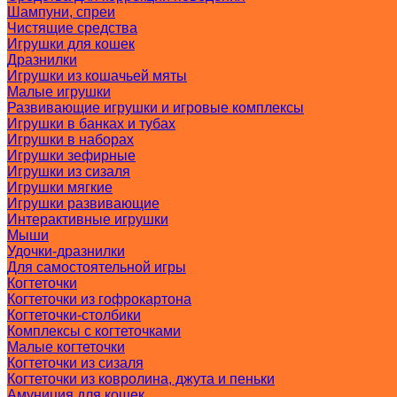
Шампуни, спреи
Чистящие средства
Игрушки для кошек
Дразнилки
Игрушки из кошачьей мяты
Малые игрушки
Развивающие игрушки и игровые комплексы
Игрушки в банках и тубах
Игрушки в наборах
Игрушки зефирные
Игрушки из сизаля
Игрушки мягкие
Игрушки развивающие
Интерактивные игрушки
Мыши
Удочки-дразнилки
Для самостоятельной игры
Когтеточки
Когтеточки из гофрокартона
Когтеточки-столбики
Комплексы с когтеточками
Малые когтеточки
Когтеточки из сизаля
Когтеточки из ковролина, джута и пеньки
Амуниция для кошек