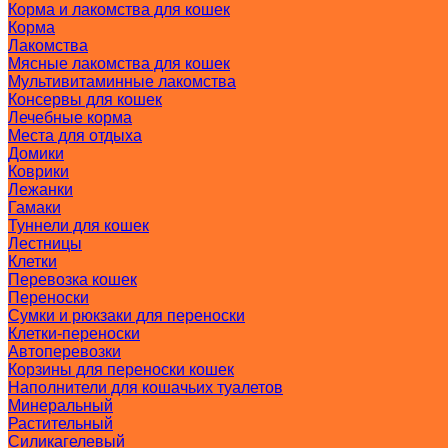
Корма и лакомства для кошек
Корма
Лакомства
Мясные лакомства для кошек
Мультивитаминные лакомства
Консервы для кошек
Лечебные корма
Места для отдыха
Домики
Коврики
Лежанки
Гамаки
Туннели для кошек
Лестницы
Клетки
Перевозка кошек
Переноски
Сумки и рюкзаки для переноски
Клетки-переноски
Автоперевозки
Корзины для переноски кошек
Наполнители для кошачьих туалетов
Минеральный
Растительный
Силикагелевый