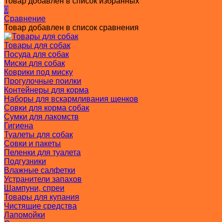
Товар добавлен в список избранных
0
Сравнение
Товар добавлен в список сравнения
Товары для собак
Посуда для собак
Миски для собак
Коврики под миску
Прогулочные поилки
Контейнеры для корма
Наборы для вскармливания щенков
Совки для корма собак
Сумки для лакомств
Гигиена
Туалеты для собак
Совки и пакеты
Пеленки для туалета
Подгузники
Влажные салфетки
Устранители запахов
Шампуни, спреи
Товары для купания
Чистящие средства
Лапомойки