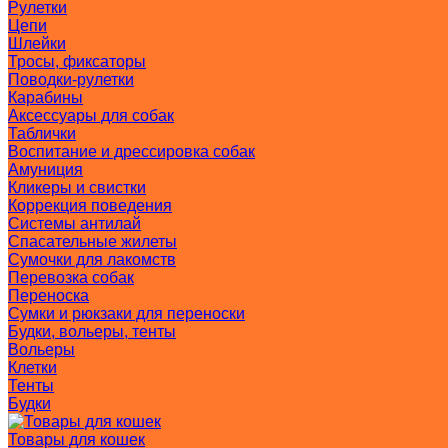
Рулетки
Цепи
Шлейки
Тросы, фиксаторы
Поводки-рулетки
Карабины
Аксессуары для собак
Таблички
Воспитание и дрессировка собак
Амуниция
Кликеры и свистки
Коррекция поведения
Системы антилай
Спасательные жилеты
Сумочки для лакомств
Перевозка собак
Переноска
Сумки и рюкзаки для переноски
Будки, вольеры, тенты
Вольеры
Клетки
Тенты
Будки
Товары для кошек