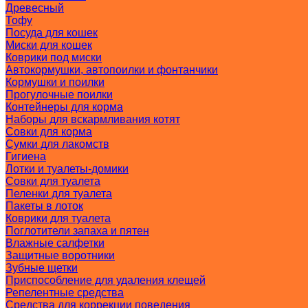
Древесный
Тофу
Посуда для кошек
Миски для кошек
Коврики под миски
Автокормушки, автопоилки и фонтанчики
Кормушки и поилки
Прогулочные поилки
Контейнеры для корма
Наборы для вскармливания котят
Совки для корма
Сумки для лакомств
Гигиена
Лотки и туалеты-домики
Совки для туалета
Пеленки для туалета
Пакеты в лоток
Коврики для туалета
Поглотители запаха и пятен
Влажные салфетки
Защитные воротники
Зубные щетки
Приспособление для удаления клещей
Репелентные средства
Средства для коррекции поведения