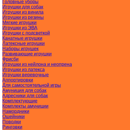
Головные уборы
Игрушки для собак
Игрушки из винила
Игрушки из резины
Мягкие игрушки
Игрушки из ЭВА
Игрушки с подсветкой
Канатные игрушки
Латексные игрушки
Наборы игрушек
Развивающие игрушки
Фрисби
Игрушки из нейлона и неопрена
Игрушки из латекса
Игрушки веревочные
Аппортировки
Для самостоятельной игры
Амуниция для собак
Адресники для собак
Комплектующие
Комплекты амуниции
Намордники
Ошейники
Поводки
Ринговки