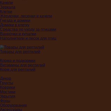
Качели
Зеркала
Клетки
Жёрдочки, лесенки и качели
Гнезда и домики
Домики в клетку
Средства по уходу за птицами
Ванночки и купалки
Наполнители и песок для птиц
Товары для рептилий
Корма и подкормки
Витамины для рептилий
Корм для рептилий
Декор
Грунты
Коврики
Мостики
Укрытия
Фоны
Оборудование
Аксессуары