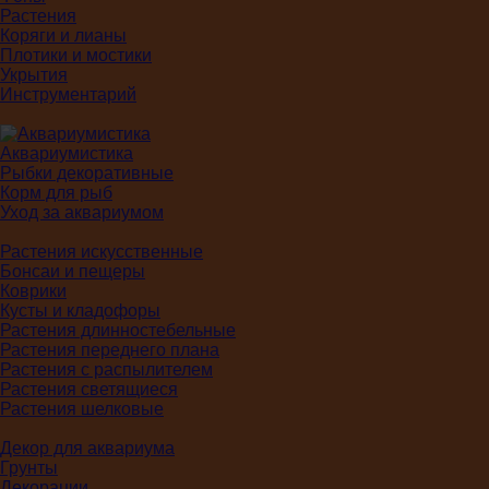
Растения
Коряги и лианы
Плотики и мостики
Укрытия
Инструментарий
Аквариумистика
Рыбки декоративные
Корм для рыб
Уход за аквариумом
Растения искусственные
Бонсаи и пещеры
Коврики
Кусты и кладофоры
Растения длинностебельные
Растения переднего плана
Растения с распылителем
Растения светящиеся
Растения шелковые
Декор для аквариума
Грунты
Декорации