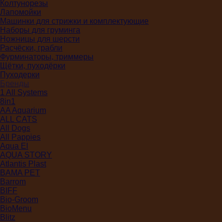
Колтунорезы
Лапомойки
Машинки для стрижки и комплектующие
Наборы для груминга
Ножницы для шерсти
Расчёски, грабли
Фурминаторы, триммеры
Щётки, пуходёрки
Пуходерки
Бренды
1 All Systems
8in1
AA Aquarium
ALL CATS
All Dogs
All Pappies
Aqua El
AQUA STORY
Atlantis Plast
BAMA PET
Barrom
BIFF
Bio-Groom
BioMenu
Blitz