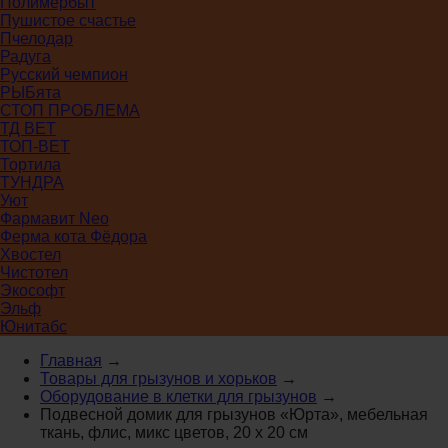
Полимербыт
Пушистое счастье
Пчелодар
Радуга
Русский чемпион
РЫБята
СТОП ПРОБЛЕМА
ТД ВЕТ
ТОП-ВЕТ
Тортила
ТУНДРА
Уют
Фармавит Neo
Ферма кота Фёдора
Хвостел
Чистотел
Экософт
Эльф
Юнитабс
Главная
→
Товары для грызунов и хорьков
→
Оборудование в клетки для грызунов
→
Подвесной домик для грызунов «Юрта», мебельная
ткань, флис, микс цветов, 20 х 20 см