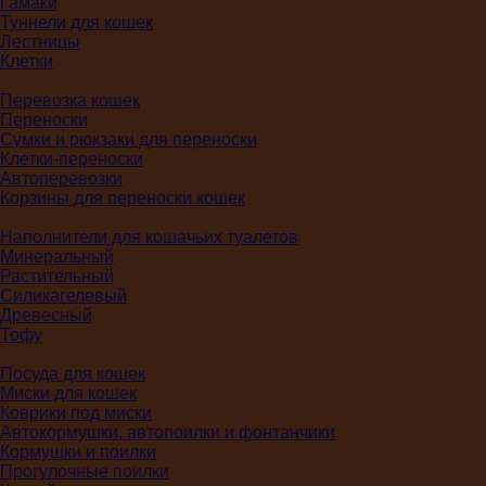
Гамаки
Туннели для кошек
Лестницы
Клетки
Перевозка кошек
Переноски
Сумки и рюкзаки для переноски
Клетки-переноски
Автоперевозки
Корзины для переноски кошек
Наполнители для кошачьих туалетов
Минеральный
Растительный
Силикагелевый
Древесный
Тофу
Посуда для кошек
Миски для кошек
Коврики под миски
Автокормушки, автопоилки и фонтанчики
Кормушки и поилки
Прогулочные поилки