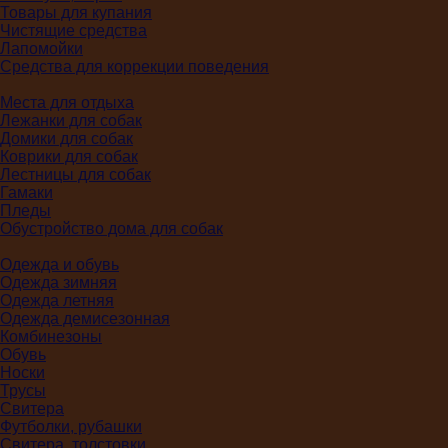
Товары для купания
Чистящие средства
Лапомойки
Средства для коррекции поведения
Места для отдыха
Лежанки для собак
Домики для собак
Коврики для собак
Лестницы для собак
Гамаки
Пледы
Обустройство дома для собак
Одежда и обувь
Одежда зимняя
Одежда летняя
Одежда демисезонная
Комбинезоны
Обувь
Носки
Трусы
Свитера
Футболки, рубашки
Свитера, толстовки