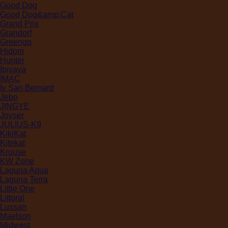
Good Dog
Good Dog&amp;Cat
Grand Prix
Grandorf
Greengo
Hidom
Hunter
Ibiyaya
IMAC
Iv San Bernard
Jebo
JINGYE
Joyser
JULIUS-K9
KikiKat
Kitekat
Kruuse
KW Zone
Laguna Aqua
Laguna Terra
Little One
Littoral
Luxsan
Maelson
Midwest