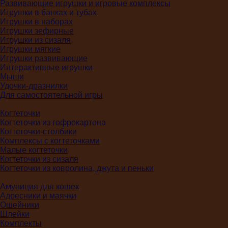
Развивающие игрушки и игровые комплексы
Игрушки в банках и тубах
Игрушки в наборах
Игрушки зефирные
Игрушки из сизаля
Игрушки мягкие
Игрушки развивающие
Интерактивные игрушки
Мыши
Удочки-дразнилки
Для самостоятельной игры
Когтеточки
Когтеточки из гофрокартона
Когтеточки-столбики
Комплексы с когтеточками
Малые когтеточки
Когтеточки из сизаля
Когтеточки из ковролина, джута и пеньки
Амуниция для кошек
Адресники и маячки
Ошейники
Шлейки
Комплекты