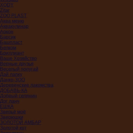
XODY
Zitar
ZOO PLAST
Аква меню
Аквакулинар
Аркон
Барсик
Башпласт
Белком
Бриллиант
Ваше Хозяйство
Верные друзья
Веселый попугай
Дай лапку
Данко-ЗОО
Деревенские лакомства
ДОБАВЬ-КА
Добрый селянин
Дог ланч
ЕШКА
Зверьё моё
Зверюшки
ЗОЛОТОЙ АМБАР
Золотой кот