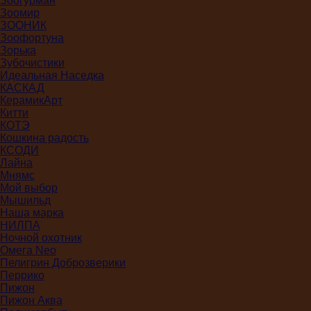
Зоогурман
Зоомир
ЗООНИК
Зоофортуна
Зорька
Зубочистики
Идеальная Наседка
КАСКАД
КерамикАрт
Китти
КОТЭ
Кошкина радость
КСОДИ
Лайна
Мнямс
Мой выбор
Мышильд
Наша марка
НИЛПА
Ночной охотник
Омега Neo
Пелигрин Доброзверики
Перрико
Пижон
Пижон Аква