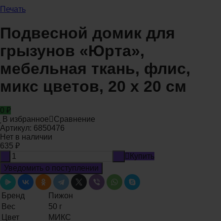
Печать
Подвесной домик для
грызунов «Юрта»,
мебельная ткань, флис,
микс цветов, 20 х 20 см
0
₽
В избранное
Сравнение
Артикул:
6850476
Нет в наличии
635
₽
-
+
Купить
Уведомить о поступлении
Бренд
Пижон
Вес
50 г
Цвет
МИКС