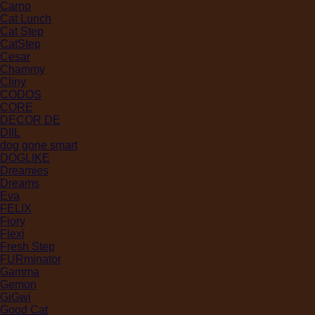
Carno
Cat Lunch
Cat Step
CatStep
Cesar
Chammy
Cliny
CODOS
CORE
DECOR DE
DIIL
dog gone smart
DOGLIKE
Dreamies
Dreams
Eva
FELIX
Fiory
Flexi
Fresh Step
FURminator
Gamma
Gemon
GiGwi
Good Cat