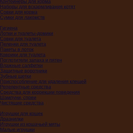
Контейнеры для корма
Наборы для вскармливания котят
Совки для корма
Сумки для лакомств
Гигиена
Лотки и туалеты-домики
Совки для туалета
Пеленки для туалета
Пакеты в лоток
Коврики для туалета
Поглотители запаха и пятен
Влажные салфетки
Защитные воротники
Зубные щетки
Приспособление для удаления клещей
Репелентные средства
Средства для коррекции поведения
Шампуни, спреи
Чистящие средства
Игрушки для кошек
Дразнилки
Игрушки из кошачьей мяты
Малые игрушки