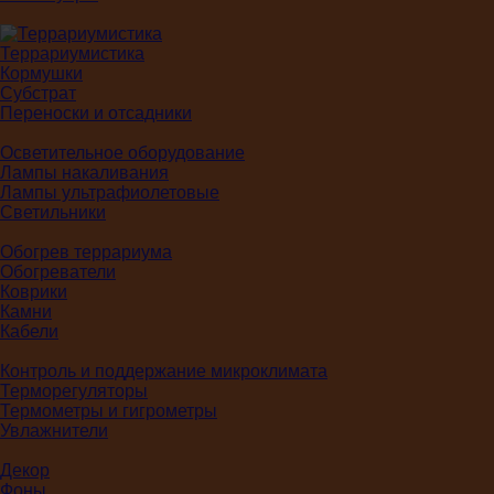
Террариумистика
Кормушки
Субстрат
Переноски и отсадники
Осветительное оборудование
Лампы накаливания
Лампы ультрафиолетовые
Светильники
Обогрев террариума
Обогреватели
Коврики
Камни
Кабели
Контроль и поддержание микроклимата
Терморегуляторы
Термометры и гигрометры
Увлажнители
Декор
Фоны