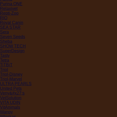
Purina ONE
Relaxivet
Repti-Zoo
RIO
Royal Canin
SEA STAR
Sera
Seven Seeds
Sheba
SHOW TECH
SuperDesign
Tasty
Tetra
TiTBiT
Triol
Triol-Disney
Triol-Marvel
ULTRA PEARLS
United Pets
Veny&#x27;s
VetSolution
VITA UDIN
VitAnimals
Wanpy
Whiskas