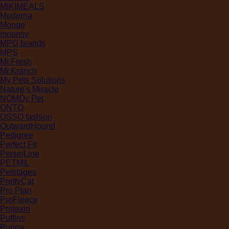
MIKIMEALS
Moderna
Monge
moonsy
MPG brands
MPS
Mr.Fresh
Mr.Kranch
My Pets Solutions
Nature's Miracle
NOMOy Pet
ONTO
OSSO fashion
OutwardHound
Pedigree
Perfect Fit
PerseiLine
PETMIL
Petstages
PrettyCat
Pro Plan
ProFleece
Protexin
Puffins
Purina