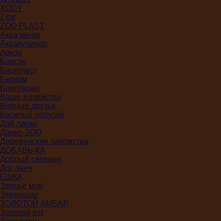
XODY
Zitar
ZOO PLAST
Аква меню
Аквакулинар
Аркон
Барсик
Башпласт
Белком
Бриллиант
Ваше Хозяйство
Верные друзья
Веселый попугай
Дай лапку
Данко-ЗОО
Деревенские лакомства
ДОБАВЬ-КА
Добрый селянин
Дог ланч
ЕШКА
Зверьё моё
Зверюшки
ЗОЛОТОЙ АМБАР
Золотой кот