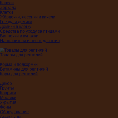
Качели
Зеркала
Клетки
Жёрдочки, лесенки и качели
Гнезда и домики
Домики в клетку
Средства по уходу за птицами
Ванночки и купалки
Наполнители и песок для птиц
Товары для рептилий
Корма и подкормки
Витамины для рептилий
Корм для рептилий
Декор
Грунты
Коврики
Мостики
Укрытия
Фоны
Оборудование
Аксессуары