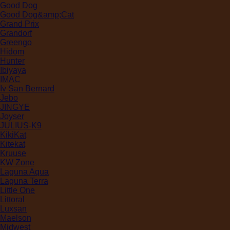
Good Dog
Good Dog&amp;Cat
Grand Prix
Grandorf
Greengo
Hidom
Hunter
Ibiyaya
IMAC
Iv San Bernard
Jebo
JINGYE
Joyser
JULIUS-K9
KikiKat
Kitekat
Kruuse
KW Zone
Laguna Aqua
Laguna Terra
Little One
Littoral
Luxsan
Maelson
Midwest