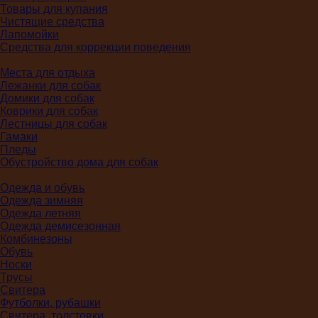
Товары для купания
Чистящие средства
Лапомойки
Средства для коррекции поведения
Места для отдыха
Лежанки для собак
Домики для собак
Коврики для собак
Лестницы для собак
Гамаки
Пледы
Обустройство дома для собак
Одежда и обувь
Одежда зимняя
Одежда летняя
Одежда демисезонная
Комбинезоны
Обувь
Носки
Трусы
Свитера
Футболки, рубашки
Свитера, толстовки