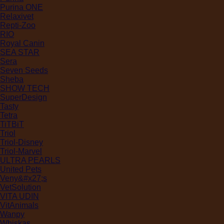
Purina ONE
Relaxivet
Repti-Zoo
RIO
Royal Canin
SEA STAR
Sera
Seven Seeds
Sheba
SHOW TECH
SuperDesign
Tasty
Tetra
TiTBiT
Triol
Triol-Disney
Triol-Marvel
ULTRA PEARLS
United Pets
Veny&#x27;s
VetSolution
VITA UDIN
VitAnimals
Wanpy
Whiskas