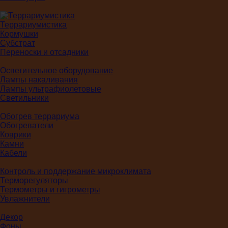
Террариумистика
Кормушки
Субстрат
Переноски и отсадники
Осветительное оборудование
Лампы накаливания
Лампы ультрафиолетовые
Светильники
Обогрев террариума
Обогреватели
Коврики
Камни
Кабели
Контроль и поддержание микроклимата
Терморегуляторы
Термометры и гигрометры
Увлажнители
Декор
Фоны