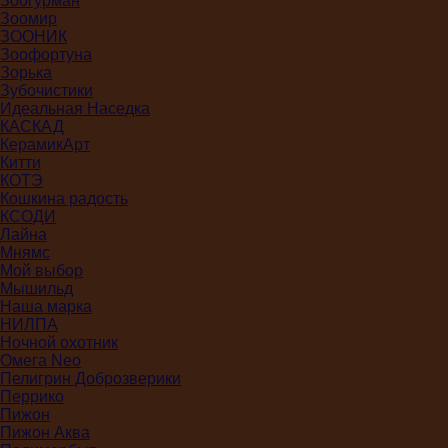
Зоогурман
Зоомир
ЗООНИК
Зоофортуна
Зорька
Зубочистики
Идеальная Наседка
КАСКАД
КерамикАрт
Китти
КОТЭ
Кошкина радость
КСОДИ
Лайна
Мнямс
Мой выбор
Мышильд
Наша марка
НИЛПА
Ночной охотник
Омега Neo
Пелигрин Доброзверики
Перрико
Пижон
Пижон Аква