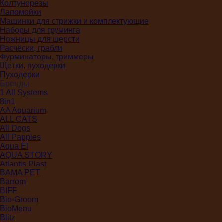
Колтунорезы
Лапомойки
Машинки для стрижки и комплектующие
Наборы для груминга
Ножницы для шерсти
Расчёски, грабли
Фурминаторы, триммеры
Щётки, пуходёрки
Пуходерки
Бренды
1 All Systems
8in1
AA Aquarium
ALL CATS
All Dogs
All Pappies
Aqua El
AQUA STORY
Atlantis Plast
BAMA PET
Barrom
BIFF
Bio-Groom
BioMenu
Blitz