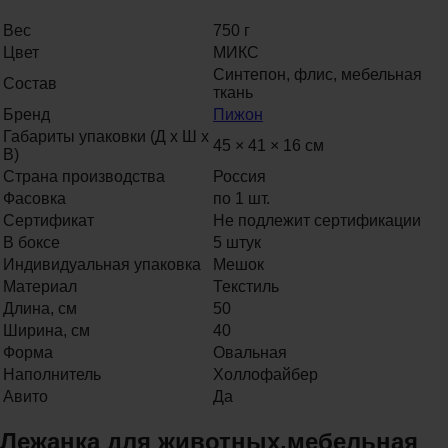
Вес
750 г
Цвет
МИКС
Синтепон, флис, мебельная
Состав
ткань
Бренд
Пижон
Габариты упаковки (Д х Ш х
45 × 41 × 16 см
В)
Страна производства
Россия
Фасовка
по 1 шт.
Сертификат
Не подлежит сертификации
В боксе
5 штук
Индивидуальная упаковка
Мешок
Материал
Текстиль
Длина, см
50
Ширина, см
40
Форма
Овальная
Наполнитель
Холлофайбер
Авито
Да
Лежанка для животных,мебельная