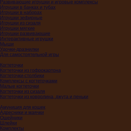
Развивающие игрушки и игровые комплексы
Игрушки в банках и тубах
Игрушки в наборах
Игрушки зефирные
Игрушки из сизаля
Игрушки мягкие
Игрушки развивающие
Интерактивные игрушки
Мыши
Удочки-дразнилки
Для самостоятельной игры
Когтеточки
Когтеточки из гофрокартона
Когтеточки-столбики
Комплексы с когтеточками
Малые когтеточки
Когтеточки из сизаля
Когтеточки из ковролина, джута и пеньки
Амуниция для кошек
Адресники и маячки
Ошейники
Шлейки
Комплекты