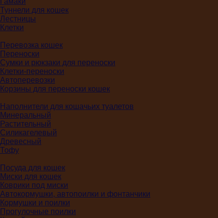
Гамаки
Туннели для кошек
Лестницы
Клетки
Перевозка кошек
Переноски
Сумки и рюкзаки для переноски
Клетки-переноски
Автоперевозки
Корзины для переноски кошек
Наполнители для кошачьих туалетов
Минеральный
Растительный
Силикагелевый
Древесный
Тофу
Посуда для кошек
Миски для кошек
Коврики под миски
Автокормушки, автопоилки и фонтанчики
Кормушки и поилки
Прогулочные поилки