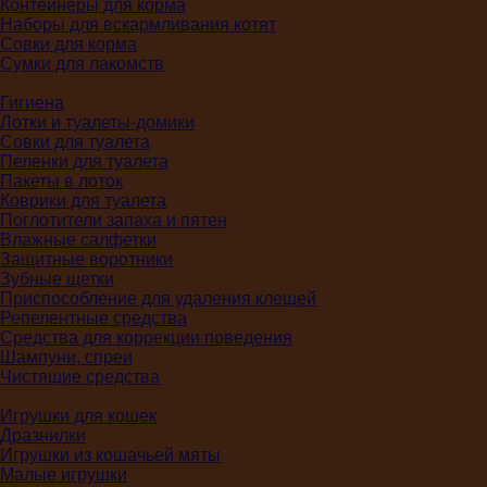
Контейнеры для корма
Наборы для вскармливания котят
Совки для корма
Сумки для лакомств
Гигиена
Лотки и туалеты-домики
Совки для туалета
Пеленки для туалета
Пакеты в лоток
Коврики для туалета
Поглотители запаха и пятен
Влажные салфетки
Защитные воротники
Зубные щетки
Приспособление для удаления клещей
Репелентные средства
Средства для коррекции поведения
Шампуни, спреи
Чистящие средства
Игрушки для кошек
Дразнилки
Игрушки из кошачьей мяты
Малые игрушки