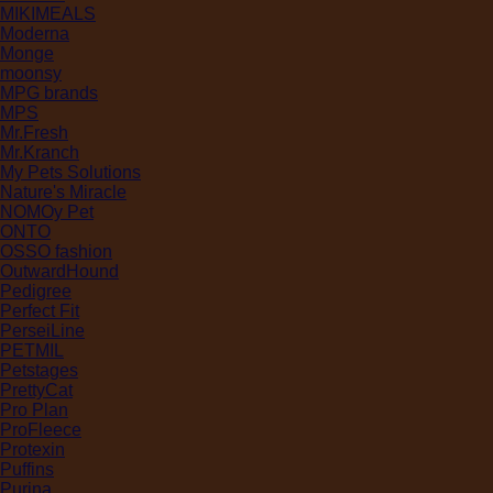
MIKIMEALS
Moderna
Monge
moonsy
MPG brands
MPS
Mr.Fresh
Mr.Kranch
My Pets Solutions
Nature's Miracle
NOMOy Pet
ONTO
OSSO fashion
OutwardHound
Pedigree
Perfect Fit
PerseiLine
PETMIL
Petstages
PrettyCat
Pro Plan
ProFleece
Protexin
Puffins
Purina