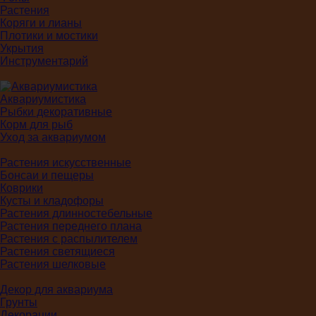
Растения
Коряги и лианы
Плотики и мостики
Укрытия
Инструментарий
Аквариумистика
Рыбки декоративные
Корм для рыб
Уход за аквариумом
Растения искусственные
Бонсаи и пещеры
Коврики
Кусты и кладофоры
Растения длинностебельные
Растения переднего плана
Растения с распылителем
Растения светящиеся
Растения шелковые
Декор для аквариума
Грунты
Декорации