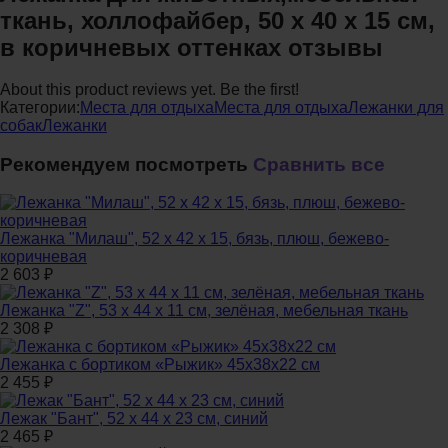
ткань, холлофайбер, 50 х 40 х 15 см,
в коричневых оттенках отзывы
About this product reviews yet. Be the first!
Категории:
Места для отдыха
Места для отдыха
Лежанки для
собак
Лежанки
Рекомендуем посмотреть
Сравнить все
Лежанка "Милаш", 52 х 42 х 15, бязь, плюш, бежево-
коричневая
2 603
₽
Лежанка "Z", 53 х 44 х 11 см, зелёная, мебельная ткань
2 308
₽
Лежанка с бортиком «Рыжик» 45х38х22 см
2 455
₽
Лежак "Бант", 52 х 44 х 23 см, синий
2 465
₽