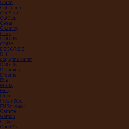
Carno
Cat Lunch
Cat Step
CatStep
Cesar
Chammy
Cliny
CODOS
CORE
DECOR DE
DIIL
dog gone smart
DOGLIKE
Dreamies
Dreams
Eva
FELIX
Fiory
Flexi
Fresh Step
FURminator
Gamma
Gemon
GiGwi
Good Cat