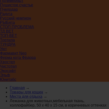
Полимербыт
Пушистое счастье
Пчелодар
Радуга
Русский чемпион
РЫБята
СТОП ПРОБЛЕМА
ТД ВЕТ
ТОП-ВЕТ
Тортила
ТУНДРА
Уют
Фармавит Neo
Ферма кота Фёдора
Хвостел
Чистотел
Экософт
Эльф
Юнитабс
Главная
→
Товары для кошек
→
Места для отдыха
→
Лежанка для животных,мебельная ткань,
холлофайбер, 50 х 40 х 15 см, в коричневых оттенках