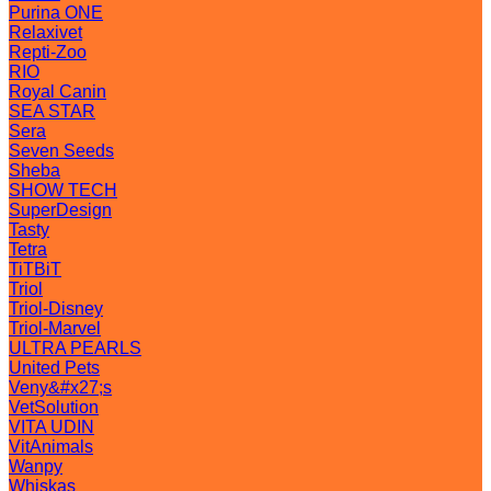
Purina ONE
Relaxivet
Repti-Zoo
RIO
Royal Canin
SEA STAR
Sera
Seven Seeds
Sheba
SHOW TECH
SuperDesign
Tasty
Tetra
TiTBiT
Triol
Triol-Disney
Triol-Marvel
ULTRA PEARLS
United Pets
Veny&#x27;s
VetSolution
VITA UDIN
VitAnimals
Wanpy
Whiskas