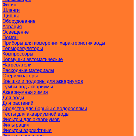
Фитинг
Шланги
Щипцы
Оборудование
Аэрация
Освещение
Помпы
Приборы для измерения характеристик воды
Терморегуляторы
Компрессоры
Кормушки автоматические
Нагреватели
Расходные материалы
Стерилизаторы
Крышки и поддоны для аквариумов
Тумбы под аквариумы
Аквариумная химия
Для воды
Для растений
Средства для борьбы с водорослями
Тесты для аквариумной воды
Фильтры для аквариумов
Фильтрация
Фильтры аэрлифтные
Фильтры внешние