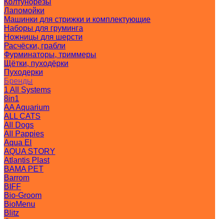
Колтунорезы
Лапомойки
Машинки для стрижки и комплектующие
Наборы для груминга
Ножницы для шерсти
Расчёски, грабли
Фурминаторы, триммеры
Щётки, пуходёрки
Пуходерки
Бренды
1 All Systems
8in1
AA Aquarium
ALL CATS
All Dogs
All Pappies
Aqua El
AQUA STORY
Atlantis Plast
BAMA PET
Barrom
BIFF
Bio-Groom
BioMenu
Blitz