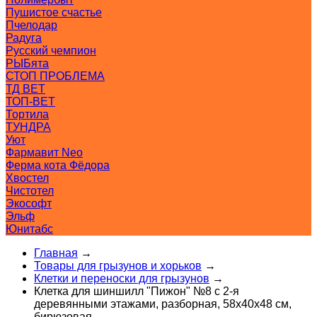
Пушистое счастье
Пчелодар
Радуга
Русский чемпион
РЫБята
СТОП ПРОБЛЕМА
ТД ВЕТ
ТОП-ВЕТ
Тортила
ТУНДРА
Уют
Фармавит Neo
Ферма кота Фёдора
Хвостел
Чистотел
Экософт
Эльф
Юнитабс
Главная
→
Товары для грызунов и хорьков
→
Клетки и переноски для грызунов
→
Клетка для шиншилл "Пижон" №8 с 2-я
деревянными этажами, разборная, 58х40х48 см,
бирюзовая