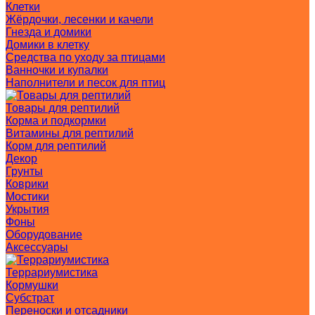
Клетки
Жёрдочки, лесенки и качели
Гнезда и домики
Домики в клетку
Средства по уходу за птицами
Ванночки и купалки
Наполнители и песок для птиц
Товары для рептилий
Корма и подкормки
Витамины для рептилий
Корм для рептилий
Декор
Грунты
Коврики
Мостики
Укрытия
Фоны
Оборудование
Аксессуары
Террариумистика
Кормушки
Субстрат
Переноски и отсадники