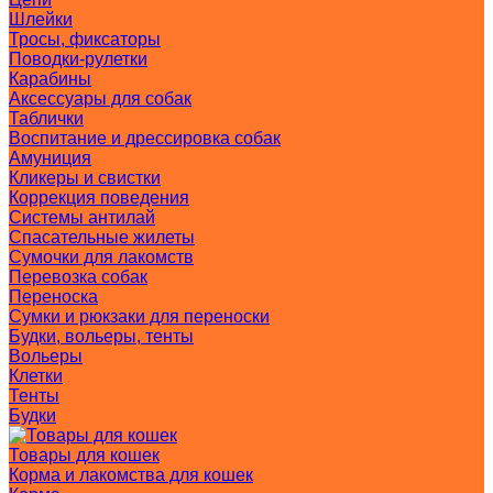
Шлейки
Тросы, фиксаторы
Поводки-рулетки
Карабины
Аксессуары для собак
Таблички
Воспитание и дрессировка собак
Амуниция
Кликеры и свистки
Коррекция поведения
Системы антилай
Спасательные жилеты
Сумочки для лакомств
Перевозка собак
Переноска
Сумки и рюкзаки для переноски
Будки, вольеры, тенты
Вольеры
Клетки
Тенты
Будки
Товары для кошек
Корма и лакомства для кошек