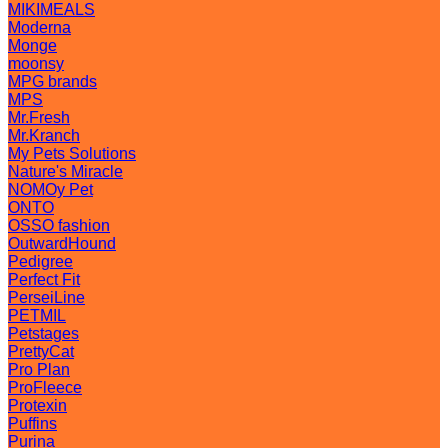
MIKIMEALS
Moderna
Monge
moonsy
MPG brands
MPS
Mr.Fresh
Mr.Kranch
My Pets Solutions
Nature's Miracle
NOMOy Pet
ONTO
OSSO fashion
OutwardHound
Pedigree
Perfect Fit
PerseiLine
PETMIL
Petstages
PrettyCat
Pro Plan
ProFleece
Protexin
Puffins
Purina