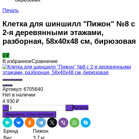
Печать
Клетка для шиншилл "Пижон" №8 с
2-я деревянными этажами,
разборная, 58х40х48 см, бирюзовая
0
₽
В избранное
Сравнение
Артикул:
6705640
Нет в наличии
4 930
₽
Купить
-
+
Уведомить о поступлении
Бренд
Пижон
Вес
3.7 кг