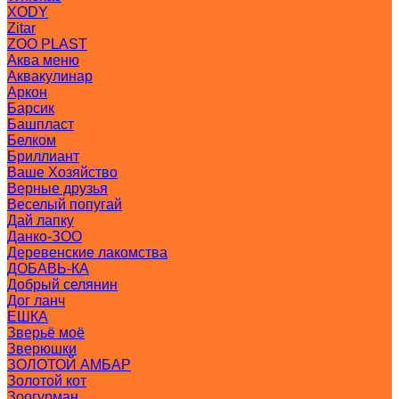
XODY
Zitar
ZOO PLAST
Аква меню
Аквакулинар
Аркон
Барсик
Башпласт
Белком
Бриллиант
Ваше Хозяйство
Верные друзья
Веселый попугай
Дай лапку
Данко-ЗОО
Деревенские лакомства
ДОБАВЬ-КА
Добрый селянин
Дог ланч
ЕШКА
Зверьё моё
Зверюшки
ЗОЛОТОЙ АМБАР
Золотой кот
Зоогурман