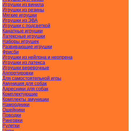
Игрушки из винила
Игрушки из резины
Мягкие игрушки
Игрушки из ЭВА
Игрушки с подсветкой
Канатные игрушки
Латексные игрушки
Наборы игрушек
Развивающие игрушки
Фрисби
Игрушки из нейлона и неопрена
Игрушки из латекса
Игрушки веревочные
Аппортировки
Для самостоятельной игры
Амуниция для собак
Адресники для собак
Комплектующие
Комплекты амуниции
Намордники
Ошейники
Поводки
Ринговки
Рулетки
Цепи