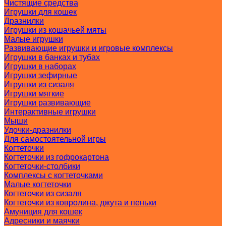
Чистящие средства
Игрушки для кошек
Дразнилки
Игрушки из кошачьей мяты
Малые игрушки
Развивающие игрушки и игровые комплексы
Игрушки в банках и тубах
Игрушки в наборах
Игрушки зефирные
Игрушки из сизаля
Игрушки мягкие
Игрушки развивающие
Интерактивные игрушки
Мыши
Удочки-дразнилки
Для самостоятельной игры
Когтеточки
Когтеточки из гофрокартона
Когтеточки-столбики
Комплексы с когтеточками
Малые когтеточки
Когтеточки из сизаля
Когтеточки из ковролина, джута и пеньки
Амуниция для кошек
Адресники и маячки