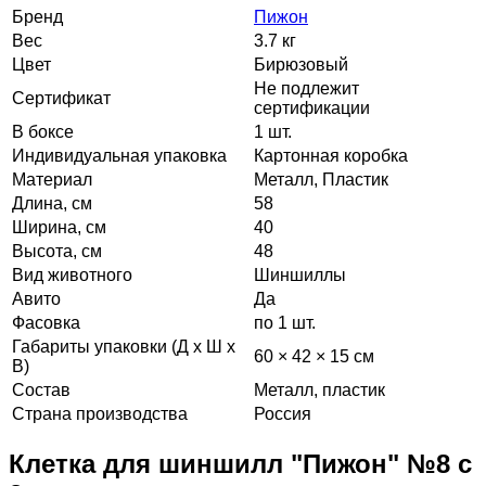
Бренд
Пижон
Вес
3.7 кг
Цвет
Бирюзовый
Не подлежит
Сертификат
сертификации
В боксе
1 шт.
Индивидуальная упаковка
Картонная коробка
Материал
Металл, Пластик
Длина, см
58
Ширина, см
40
Высота, см
48
Вид животного
Шиншиллы
Авито
Да
Фасовка
по 1 шт.
Габариты упаковки (Д х Ш х
60 × 42 × 15 см
В)
Состав
Металл, пластик
Страна производства
Россия
Клетка для шиншилл "Пижон" №8 с