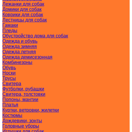
Лежанки для собак
Домики для собак
Коврики для собак
Лестницы для собак
Гамаки
Пледы
Обустройство дома для собак
Одежда и обувь
Одежда зимняя
Одежда летняя
Одежда демисезонная
Комбинезоны
Обувь
Носки
Трусы
Свитера
Футболки, рубашки
Свитера, толстовки
Попоны, мантии
Платья
Куртки, ветровки, жилетки
Костюмы
Дождевики, зонты
Головные уборы
Игрушки для собак