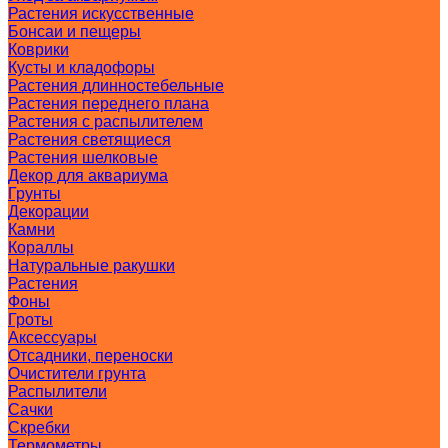
Растения искусственные
Бонсаи и пещеры
Коврики
Кусты и кладофоры
Растения длинностебельные
Растения переднего плана
Растения с распылителем
Растения светящиеся
Растения шелковые
Декор для аквариума
Грунты
Декорации
Камни
Кораллы
Натуральные ракушки
Растения
Фоны
Гроты
Аксессуары
Отсадники, переноски
Очистители грунта
Распылители
Сачки
Скребки
Термометры