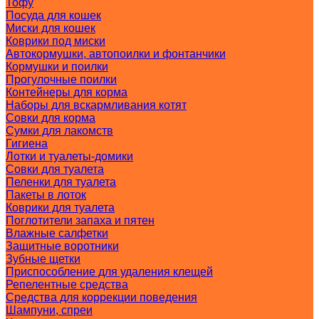
Тофу
Посуда для кошек
Миски для кошек
Коврики под миски
Автокормушки, автопоилки и фонтанчики
Кормушки и поилки
Прогулочные поилки
Контейнеры для корма
Наборы для вскармливания котят
Совки для корма
Сумки для лакомств
Гигиена
Лотки и туалеты-домики
Совки для туалета
Пеленки для туалета
Пакеты в лоток
Коврики для туалета
Поглотители запаха и пятен
Влажные салфетки
Защитные воротники
Зубные щетки
Приспособление для удаления клещей
Репелентные средства
Средства для коррекции поведения
Шампуни, спреи