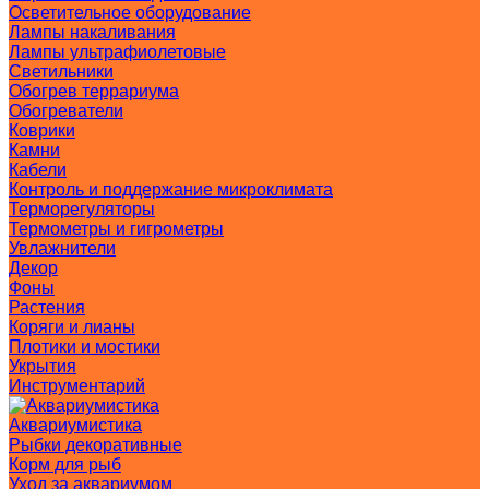
Осветительное оборудование
Лампы накаливания
Лампы ультрафиолетовые
Светильники
Обогрев террариума
Обогреватели
Коврики
Камни
Кабели
Контроль и поддержание микроклимата
Терморегуляторы
Термометры и гигрометры
Увлажнители
Декор
Фоны
Растения
Коряги и лианы
Плотики и мостики
Укрытия
Инструментарий
Аквариумистика
Рыбки декоративные
Корм для рыб
Уход за аквариумом