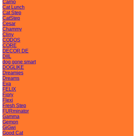
Carno
Cat Lunch
Cat Step
CatStep
Cesar
Chammy
Cliny
CODOS
CORE
DECOR DE
DIIL
dog gone smart
DOGLIKE
Dreamies
Dreams
Eva
FELIX
Fiory
Flexi
Fresh Step
FURminator
Gamma
Gemon
GiGwi
Good Cat