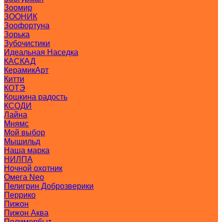
Зоомир
ЗООНИК
Зоофортуна
Зорька
Зубочистики
Идеальная Наседка
КАСКАД
КерамикАрт
Китти
КОТЭ
Кошкина радость
КСОДИ
Лайна
Мнямс
Мой выбор
Мышильд
Наша марка
НИЛПА
Ночной охотник
Омега Neo
Пелигрин Доброзверики
Перрико
Пижон
Пижон Аква
Полимербыт