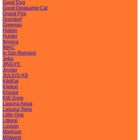
Good Dog
Good Dog&amp;Cat
Grand Prix
Grandorf
Greengo
Hidom
Hunter
Ibiyaya
IMAC
Iv San Bernard
Jebo
JINGYE
Joyser
JULIUS-K9
KikiKat
Kitekat
Kruuse
KW Zone
Laguna Aqua
Laguna Terra
Little One
Littoral
Luxsan
Maelson
Midwest