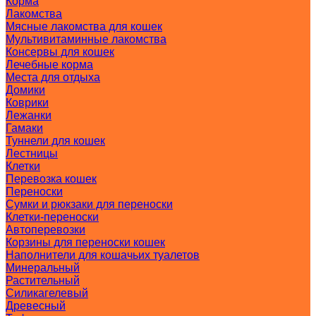
Корма
Лакомства
Мясные лакомства для кошек
Мультивитаминные лакомства
Консервы для кошек
Лечебные корма
Места для отдыха
Домики
Коврики
Лежанки
Гамаки
Туннели для кошек
Лестницы
Клетки
Перевозка кошек
Переноски
Сумки и рюкзаки для переноски
Клетки-переноски
Автоперевозки
Корзины для переноски кошек
Наполнители для кошачьих туалетов
Минеральный
Растительный
Силикагелевый
Древесный