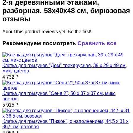
2-я деревянными этажами,
разборная, 58х40х48 см, бирюзовая
отзывы
About this product reviews yet. Be the first!
Рекомендуем посмотреть
Сравнить все
Клетка для грызунов "Дом" трехярусная, 39 x 29 х 49 см,
микс цветов
4 732
₽
Клетка для грызунов "Сеня 2", 50 x 37 x 37 см, микс
цветов
5 915
₽
Клетка для грызунов "Пижон", с наполнением, 44,5 х 31 х
36,5 см, розовая
4 963
₽