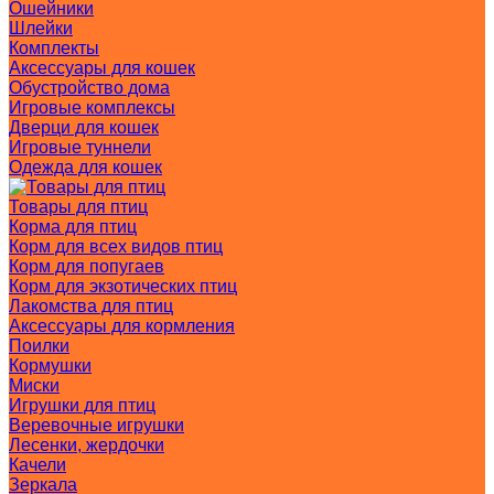
Ошейники
Шлейки
Комплекты
Аксессуары для кошек
Обустройство дома
Игровые комплексы
Дверци для кошек
Игровые туннели
Одежда для кошек
Товары для птиц
Корма для птиц
Корм для всех видов птиц
Корм для попугаев
Корм для экзотических птиц
Лакомства для птиц
Аксессуары для кормления
Поилки
Кормушки
Миски
Игрушки для птиц
Веревочные игрушки
Лесенки, жердочки
Качели
Зеркала