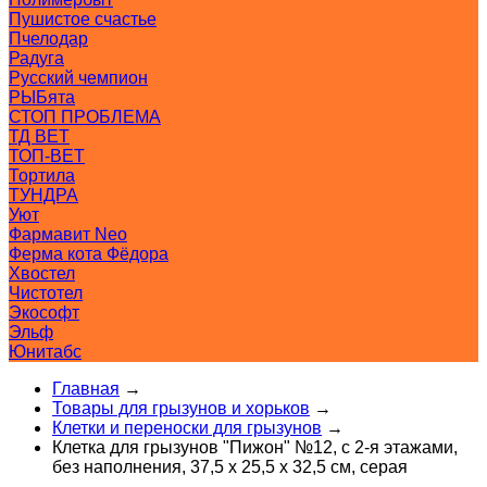
Пушистое счастье
Пчелодар
Радуга
Русский чемпион
РЫБята
СТОП ПРОБЛЕМА
ТД ВЕТ
ТОП-ВЕТ
Тортила
ТУНДРА
Уют
Фармавит Neo
Ферма кота Фёдора
Хвостел
Чистотел
Экософт
Эльф
Юнитабс
Главная
→
Товары для грызунов и хорьков
→
Клетки и переноски для грызунов
→
Клетка для грызунов "Пижон" №12, с 2-я этажами,
без наполнения, 37,5 х 25,5 х 32,5 см, серая