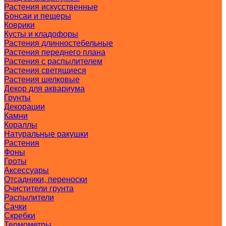
Растения искусственные
Бонсаи и пещеры
Коврики
Кусты и кладофоры
Растения длинностебельные
Растения переднего плана
Растения с распылителем
Растения светящиеся
Растения шелковые
Декор для аквариума
Грунты
Декорации
Камни
Кораллы
Натуральные ракушки
Растения
Фоны
Гроты
Аксессуары
Отсадники, переноски
Очистители грунта
Распылители
Сачки
Скребки
Термометры