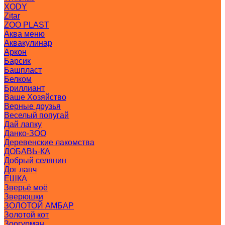
XODY
Zitar
ZOO PLAST
Аква меню
Аквакулинар
Аркон
Барсик
Башпласт
Белком
Бриллиант
Ваше Хозяйство
Верные друзья
Веселый попугай
Дай лапку
Данко-ЗОО
Деревенские лакомства
ДОБАВЬ-КА
Добрый селянин
Дог ланч
ЕШКА
Зверьё моё
Зверюшки
ЗОЛОТОЙ АМБАР
Золотой кот
Зоогурман