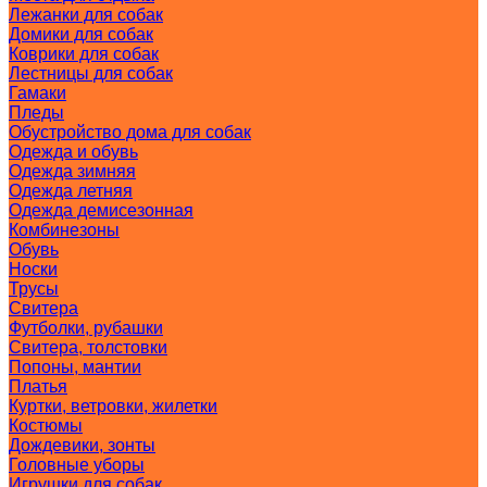
Лежанки для собак
Домики для собак
Коврики для собак
Лестницы для собак
Гамаки
Пледы
Обустройство дома для собак
Одежда и обувь
Одежда зимняя
Одежда летняя
Одежда демисезонная
Комбинезоны
Обувь
Носки
Трусы
Свитера
Футболки, рубашки
Свитера, толстовки
Попоны, мантии
Платья
Куртки, ветровки, жилетки
Костюмы
Дождевики, зонты
Головные уборы
Игрушки для собак