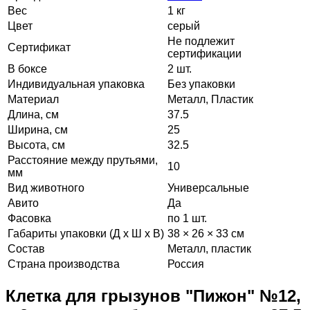
Вес
1 кг
Цвет
серый
Не подлежит
Сертификат
сертификации
В боксе
2 шт.
Индивидуальная упаковка
Без упаковки
Материал
Металл, Пластик
Длина, см
37.5
Ширина, см
25
Высота, см
32.5
Расстояние между прутьями,
10
мм
Вид животного
Универсальные
Авито
Да
Фасовка
по 1 шт.
Габариты упаковки (Д х Ш х В)
38 × 26 × 33 см
Состав
Металл, пластик
Страна производства
Россия
Клетка для грызунов "Пижон" №12,