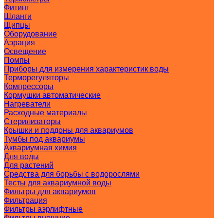
Фитинг
Шланги
Щипцы
Оборудование
Аэрация
Освещение
Помпы
Приборы для измерения характеристик воды
Терморегуляторы
Компрессоры
Кормушки автоматические
Нагреватели
Расходные материалы
Стерилизаторы
Крышки и поддоны для аквариумов
Тумбы под аквариумы
Аквариумная химия
Для воды
Для растений
Средства для борьбы с водорослями
Тесты для аквариумной воды
Фильтры для аквариумов
Фильтрация
Фильтры аэрлифтные
Фильтры внешние