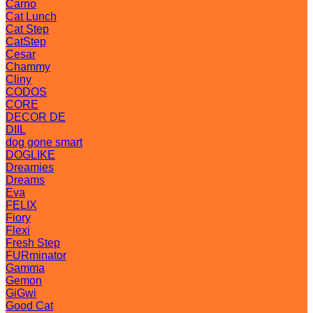
Carno
Cat Lunch
Cat Step
CatStep
Cesar
Chammy
Cliny
CODOS
CORE
DECOR DE
DIIL
dog gone smart
DOGLIKE
Dreamies
Dreams
Eva
FELIX
Fiory
Flexi
Fresh Step
FURminator
Gamma
Gemon
GiGwi
Good Cat