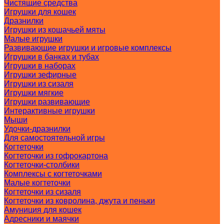
Чистящие средства
Игрушки для кошек
Дразнилки
Игрушки из кошачьей мяты
Малые игрушки
Развивающие игрушки и игровые комплексы
Игрушки в банках и тубах
Игрушки в наборах
Игрушки зефирные
Игрушки из сизаля
Игрушки мягкие
Игрушки развивающие
Интерактивные игрушки
Мыши
Удочки-дразнилки
Для самостоятельной игры
Когтеточки
Когтеточки из гофрокартона
Когтеточки-столбики
Комплексы с когтеточками
Малые когтеточки
Когтеточки из сизаля
Когтеточки из ковролина, джута и пеньки
Амуниция для кошек
Адресники и маячки