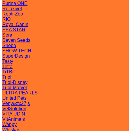
Purina ONE
Relaxivet
Repti-Zoo
RIO
Royal Canin
SEA STAR
Sera
Seven Seeds
Sheba
SHOW TECH
SuperDesign
Tasty
Tetra
TiTBiT
Triol
Triol-Disney
Triol-Marvel
ULTRA PEARLS
United Pets
Veny&#x27;s
VetSolution
VITA UDIN
VitAnimals
Wanpy
Whiskas