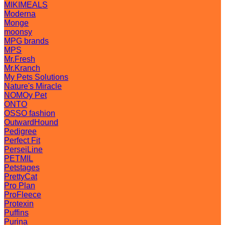
MIKIMEALS
Moderna
Monge
moonsy
MPG brands
MPS
Mr.Fresh
Mr.Kranch
My Pets Solutions
Nature's Miracle
NOMOy Pet
ONTO
OSSO fashion
OutwardHound
Pedigree
Perfect Fit
PerseiLine
PETMIL
Petstages
PrettyCat
Pro Plan
ProFleece
Protexin
Puffins
Purina