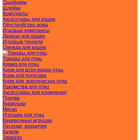
Ошейники
Шлейки
Комплекты
Аксессуары для кошек
Обустройство дома
Игровые комплексы
Дверци для кошек
Игровые туннели
Одежда для кошек
Товары для птиц
Корма для птиц
Корм для всех видов птиц
Корм для попугаев
Корм для экзотических птиц
Лакомства для птиц
Аксессуары для кормления
Поилки
Кормушки
Миски
Игрушки для птиц
Веревочные игрушки
Лесенки, жердочки
Качели
Зеркала