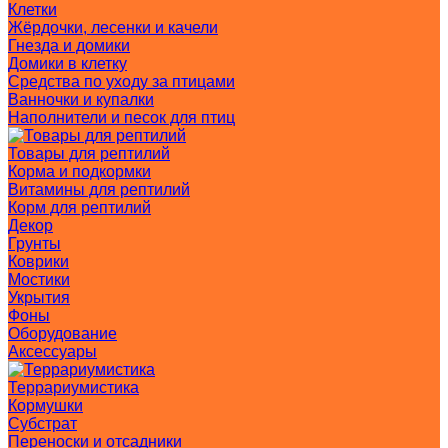
Клетки
Жёрдочки, лесенки и качели
Гнезда и домики
Домики в клетку
Средства по уходу за птицами
Ванночки и купалки
Наполнители и песок для птиц
Товары для рептилий
Корма и подкормки
Витамины для рептилий
Корм для рептилий
Декор
Грунты
Коврики
Мостики
Укрытия
Фоны
Оборудование
Аксессуары
Террариумистика
Кормушки
Субстрат
Переноски и отсадники