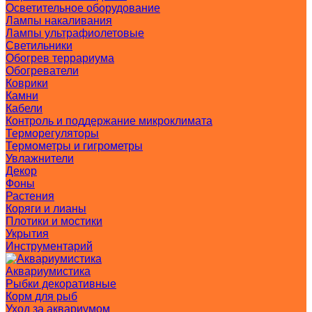
Осветительное оборудование
Лампы накаливания
Лампы ультрафиолетовые
Светильники
Обогрев террариума
Обогреватели
Коврики
Камни
Кабели
Контроль и поддержание микроклимата
Терморегуляторы
Термометры и гигрометры
Увлажнители
Декор
Фоны
Растения
Коряги и лианы
Плотики и мостики
Укрытия
Инструментарий
Аквариумистика
Рыбки декоративные
Корм для рыб
Уход за аквариумом