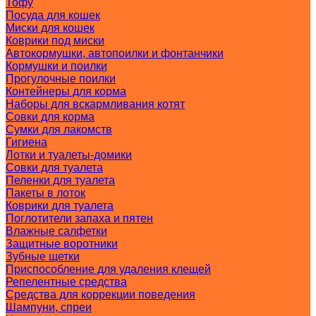
Тофу
Посуда для кошек
Миски для кошек
Коврики под миски
Автокормушки, автопоилки и фонтанчики
Кормушки и поилки
Прогулочные поилки
Контейнеры для корма
Наборы для вскармливания котят
Совки для корма
Сумки для лакомств
Гигиена
Лотки и туалеты-домики
Совки для туалета
Пеленки для туалета
Пакеты в лоток
Коврики для туалета
Поглотители запаха и пятен
Влажные салфетки
Защитные воротники
Зубные щетки
Приспособление для удаления клещей
Репелентные средства
Средства для коррекции поведения
Шампуни, спреи