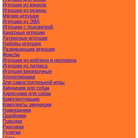
Игрушки из винила
Игрушки из резины
Мягкие игрушки
Игрушки из ЭВА
Игрушки с подсветкой
Канатные игрушки
Латексные игрушки
Наборы игрушек
Развивающие игрушки
Фрисби
Игрушки из нейлона и неопрена
Игрушки из латекса
Игрушки веревочные
Аппортировки
Для самостоятельной игры
Амуниция для собак
Адресники для собак
Комплектующие
Комплекты амуниции
Намордники
Ошейники
Поводки
Ринговки
Рулетки
Цепи