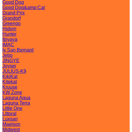
Good Dog
Good Dog&amp;Cat
Grand Prix
Grandorf
Greengo
Hidom
Hunter
Ibiyaya
IMAC
Iv San Bernard
Jebo
JINGYE
Joyser
JULIUS-K9
KikiKat
Kitekat
Kruuse
KW Zone
Laguna Aqua
Laguna Terra
Little One
Littoral
Luxsan
Maelson
Midwest