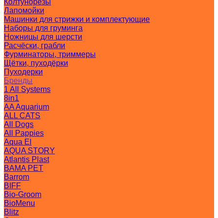
Колтунорезы
Лапомойки
Машинки для стрижки и комплектующие
Наборы для груминга
Ножницы для шерсти
Расчёски, грабли
Фурминаторы, триммеры
Щётки, пуходёрки
Пуходерки
Бренды
1 All Systems
8in1
AA Aquarium
ALL CATS
All Dogs
All Pappies
Aqua El
AQUA STORY
Atlantis Plast
BAMA PET
Barrom
BIFF
Bio-Groom
BioMenu
Blitz