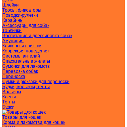
Шлейки
Тросы, фиксаторы
Поводки-рулетки
Карабины
Аксессуары для собак
Таблички
Воспитание и дрессировка собак
Амуниция
Кликеры и свистки
Коррекция поведения
Системы антилай
Спасательные жилеты
Сумочки для лакомств
Перевозка собак
Переноска
Сумки и рюкзаки для переноски
Будки, вольеры, тенты
Вольеры
Клетки
Тенты
Будки
Товары для кошек
Корма и лакомства для кошек