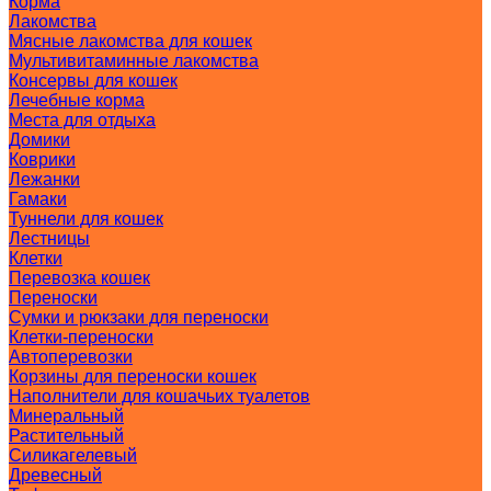
Корма
Лакомства
Мясные лакомства для кошек
Мультивитаминные лакомства
Консервы для кошек
Лечебные корма
Места для отдыха
Домики
Коврики
Лежанки
Гамаки
Туннели для кошек
Лестницы
Клетки
Перевозка кошек
Переноски
Сумки и рюкзаки для переноски
Клетки-переноски
Автоперевозки
Корзины для переноски кошек
Наполнители для кошачьих туалетов
Минеральный
Растительный
Силикагелевый
Древесный