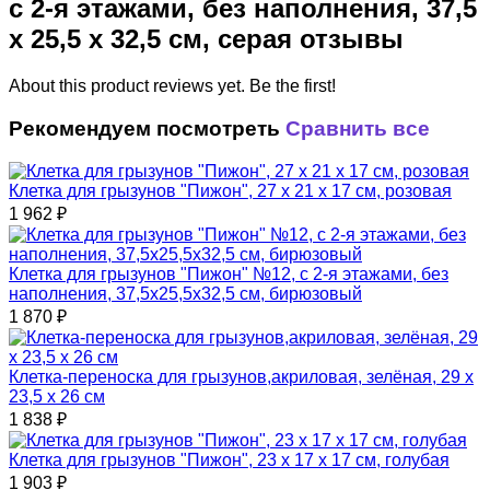
с 2-я этажами, без наполнения, 37,5
х 25,5 х 32,5 см, серая отзывы
About this product reviews yet. Be the first!
Рекомендуем посмотреть
Сравнить все
Клетка для грызунов "Пижон", 27 х 21 х 17 см, розовая
1 962
₽
Клетка для грызунов "Пижон" №12, с 2-я этажами, без
наполнения, 37,5х25,5х32,5 см, бирюзовый
1 870
₽
Клетка-переноска для грызунов,акриловая, зелёная, 29 х
23,5 х 26 см
1 838
₽
Клетка для грызунов "Пижон", 23 х 17 х 17 см, голубая
1 903
₽