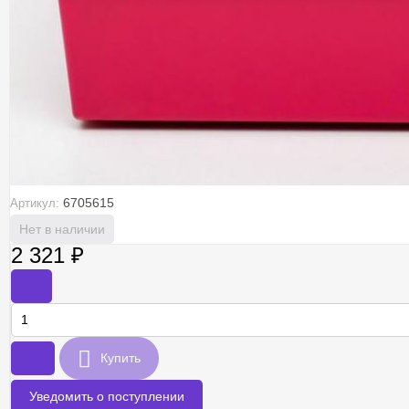
6705615
Артикул:
Нет в наличии
2 321
₽
-
+
Купить
Уведомить о поступлении