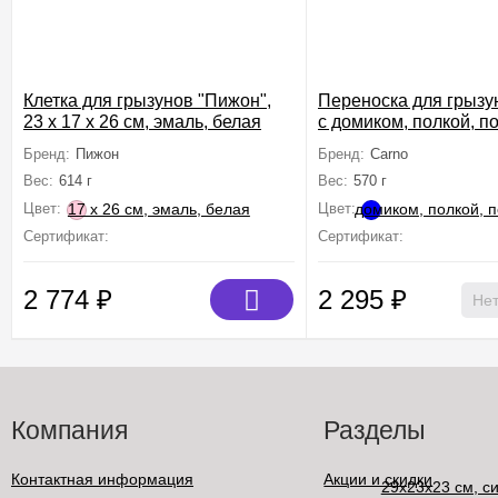
Клетка для грызунов "Пижон",
Переноска для грызу
23 х 17 х 26 см, эмаль, белая
с домиком, полкой, п
29х23х23 см, синяя
Бренд:
Пижон
Бренд:
Carno
Вес:
614 г
Вес:
570 г
Цвет:
Цвет:
Сертификат:
Не подлежит сертификации
Сертификат:
Не подлежит
2 774
₽
2 295
₽
Нет
Компания
Разделы
Контактная информация
Акции и скидки