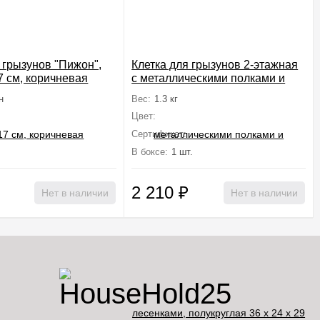
 грызунов "Пижон",
Клетка для грызунов 2-этажная
17 см, коричневая
с металлическими полками и
лесенками, полукруглая 36 х 24
н
Вес:
1.3 кг
х 29 см, микс
Цвет:
Сертификат:
Не подлежит сертификации
Не подлежит сертификации
В боксе:
1 шт.
2 210
₽
Нет в наличии
Нет в наличии