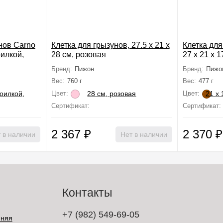
нов Carno
Клетка для грызунов, 27.5 х 21 х
Клетка для
оилкой,
28 см, розовая
27 х 21 х 
Бренд:
Пижон
Бренд:
Пижо
Вес:
760 г
Вес:
477 г
Цвет:
Цвет:
 сертификации
Сертификат:
Не подлежит сертификации
Сертификат:
2 367
₽
2 370
₽
 в наличии
Нет в наличии
Контакты
+7 (982) 549-69-05