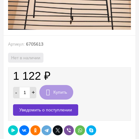
6705613
Артикул:
Нет в наличии
1 122
₽
-
+
Купить
Уведомить о поступлении