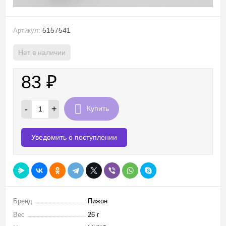
5157541
Артикул:
Нет в наличии
83
₽
-
+
Купить
Уведомить о поступлении
Бренд
Пижон
Вес
26 г