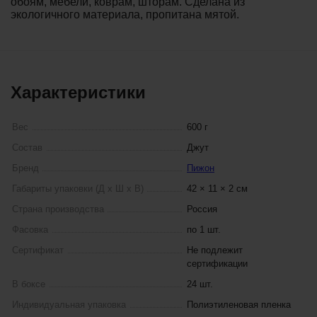
обоям, мебели, коврам, шторам. Сделана из
экологичного материала, пропитана мятой.
Характеристики
Вес
600 г
Состав
Джут
Бренд
Пижон
Габариты упаковки (Д х Ш х В)
42 × 11 × 2 см
Страна производства
Россия
Фасовка
по 1 шт.
Сертификат
Не подлежит
сертификации
В боксе
24 шт.
Индивидуальная упаковка
Полиэтиленовая пленка