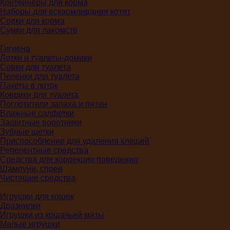
Контейнеры для корма
Наборы для вскармливания котят
Совки для корма
Сумки для лакомств
Гигиена
Лотки и туалеты-домики
Совки для туалета
Пеленки для туалета
Пакеты в лоток
Коврики для туалета
Поглотители запаха и пятен
Влажные салфетки
Защитные воротники
Зубные щетки
Приспособление для удаления клещей
Репелентные средства
Средства для коррекции поведения
Шампуни, спреи
Чистящие средства
Игрушки для кошек
Дразнилки
Игрушки из кошачьей мяты
Малые игрушки