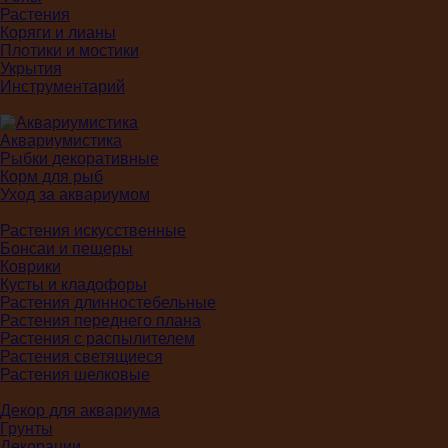
Растения
Коряги и лианы
Плотики и мостики
Укрытия
Инструментарий
Аквариумистика
Рыбки декоративные
Корм для рыб
Уход за аквариумом
Растения искусственные
Бонсаи и пещеры
Коврики
Кусты и кладофоры
Растения длинностебельные
Растения переднего плана
Растения с распылителем
Растения светящиеся
Растения шелковые
Декор для аквариума
Грунты
Декорации