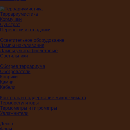
Террариумистика
Кормушки
Субстрат
Переноски и отсадники
Осветительное оборудование
Лампы накаливания
Лампы ультрафиолетовые
Светильники
Обогрев террариума
Обогреватели
Коврики
Камни
Кабели
Контроль и поддержание микроклимата
Терморегуляторы
Термометры и гигрометры
Увлажнители
Декор
Фоны