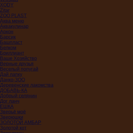
XODY
Zitar
ZOO PLAST
Аква меню
Аквакулинар
Аркон
Барсик
Башпласт
Белком
Бриллиант
Ваше Хозяйство
Верные друзья
Веселый попугай
Дай лапку
Данко-ЗОО
Деревенские лакомства
ДОБАВЬ-КА
Добрый селянин
Дог ланч
ЕШКА
Зверьё моё
Зверюшки
ЗОЛОТОЙ АМБАР
Золотой кот