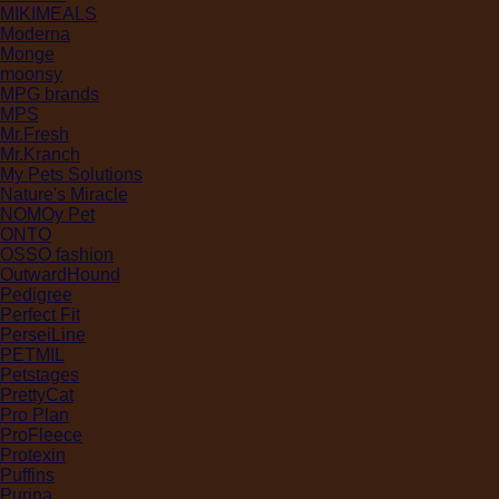
MIKIMEALS
Moderna
Monge
moonsy
MPG brands
MPS
Mr.Fresh
Mr.Kranch
My Pets Solutions
Nature's Miracle
NOMOy Pet
ONTO
OSSO fashion
OutwardHound
Pedigree
Perfect Fit
PerseiLine
PETMIL
Petstages
PrettyCat
Pro Plan
ProFleece
Protexin
Puffins
Purina