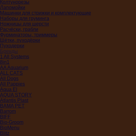
Колтунорезы
Лапомойки
Машинки для стрижки и комплектующие
Наборы для груминга
Ножницы для шерсти
Расчёски, грабли
Фурминаторы, триммеры
Щётки, пуходёрки
Пуходерки
Бренды
1 All Systems
8in1
AA Aquarium
ALL CATS
All Dogs
All Pappies
Aqua El
AQUA STORY
Atlantis Plast
BAMA PET
Barrom
BIFF
Bio-Groom
BioMenu
Blitz