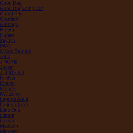
Good Dog
Good Dog&amp;Cat
Grand Prix
Grandorf
Greengo
Hidom
Hunter
Ibiyaya
IMAC
Iv San Bernard
Jebo
JINGYE
Joyser
JULIUS-K9
KikiKat
Kitekat
Kruuse
KW Zone
Laguna Aqua
Laguna Terra
Little One
Littoral
Luxsan
Maelson
Midwest