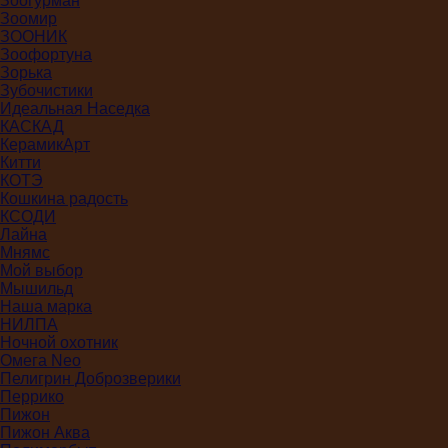
Зоогурман
Зоомир
ЗООНИК
Зоофортуна
Зорька
Зубочистики
Идеальная Наседка
КАСКАД
КерамикАрт
Китти
КОТЭ
Кошкина радость
КСОДИ
Лайна
Мнямс
Мой выбор
Мышильд
Наша марка
НИЛПА
Ночной охотник
Омега Neo
Пелигрин Доброзверики
Перрико
Пижон
Пижон Аква