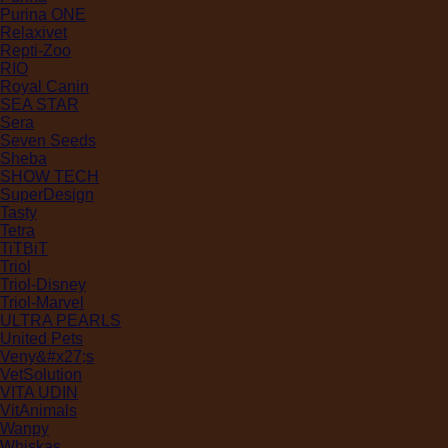
Purina ONE
Relaxivet
Repti-Zoo
RIO
Royal Canin
SEA STAR
Sera
Seven Seeds
Sheba
SHOW TECH
SuperDesign
Tasty
Tetra
TiTBiT
Triol
Triol-Disney
Triol-Marvel
ULTRA PEARLS
United Pets
Veny&#x27;s
VetSolution
VITA UDIN
VitAnimals
Wanpy
Whiskas