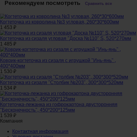
Рекомендуем посмотреть
Сравнить все
Когтеточка из ковролина №3 угловая, 260*30*600мм
1 453
₽
Когтеточка из сизаля угловая "Доска №110" S, 520*270мм
1 485
₽
Коврик-когтеточка из сизаля с игрушкой "Инь-янь" ,
400*400мм
1 530
₽
Когтеточка из сизаля "Столбик №203", 300*300*520мм
1 534
₽
Когтеточка-лежанка из гофрокартона двусторонняя
"Бесконечность", 450*200*125мм
1 539
₽
Компания
Контактная информация
Условия доставки