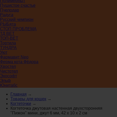
Полимербыт
Пушистое счастье
Пчелодар
Радуга
Русский чемпион
РЫБята
СТОП ПРОБЛЕМА
ТД ВЕТ
ТОП-ВЕТ
Тортила
ТУНДРА
Уют
Фармавит Neo
Ферма кота Фёдора
Хвостел
Чистотел
Экософт
Эльф
Юнитабс
Главная
→
Товары для кошек
→
Когтеточки
→
Когтеточка джутовая настенная двухсторонняя
"Пижон" мини, джут 6 мм, 42 х 10 х 2 см