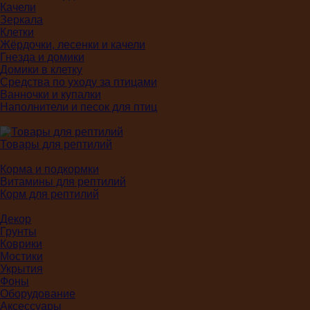
Качели
Зеркала
Клетки
Жёрдочки, лесенки и качели
Гнезда и домики
Домики в клетку
Средства по уходу за птицами
Ванночки и купалки
Наполнители и песок для птиц
Товары для рептилий
Корма и подкормки
Витамины для рептилий
Корм для рептилий
Декор
Грунты
Коврики
Мостики
Укрытия
Фоны
Оборудование
Аксессуары