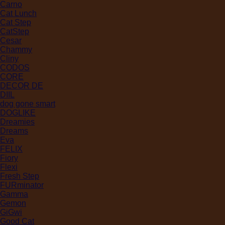
Carno
Cat Lunch
Cat Step
CatStep
Cesar
Chammy
Cliny
CODOS
CORE
DECOR DE
DIIL
dog gone smart
DOGLIKE
Dreamies
Dreams
Eva
FELIX
Fiory
Flexi
Fresh Step
FURminator
Gamma
Gemon
GiGwi
Good Cat