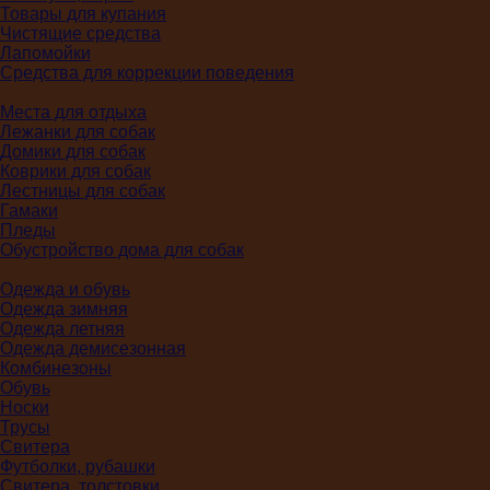
Товары для купания
Чистящие средства
Лапомойки
Средства для коррекции поведения
Места для отдыха
Лежанки для собак
Домики для собак
Коврики для собак
Лестницы для собак
Гамаки
Пледы
Обустройство дома для собак
Одежда и обувь
Одежда зимняя
Одежда летняя
Одежда демисезонная
Комбинезоны
Обувь
Носки
Трусы
Свитера
Футболки, рубашки
Свитера, толстовки