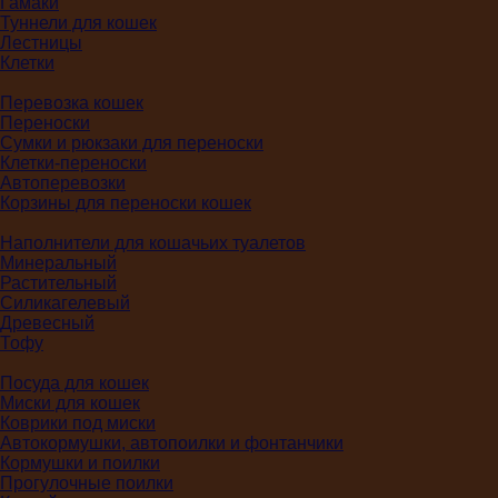
Гамаки
Туннели для кошек
Лестницы
Клетки
Перевозка кошек
Переноски
Сумки и рюкзаки для переноски
Клетки-переноски
Автоперевозки
Корзины для переноски кошек
Наполнители для кошачьих туалетов
Минеральный
Растительный
Силикагелевый
Древесный
Тофу
Посуда для кошек
Миски для кошек
Коврики под миски
Автокормушки, автопоилки и фонтанчики
Кормушки и поилки
Прогулочные поилки