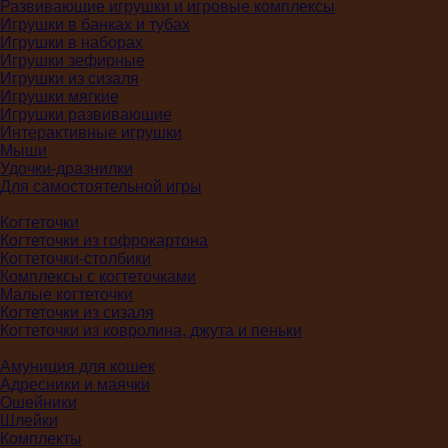
Развивающие игрушки и игровые комплексы
Игрушки в банках и тубах
Игрушки в наборах
Игрушки зефирные
Игрушки из сизаля
Игрушки мягкие
Игрушки развивающие
Интерактивные игрушки
Мыши
Удочки-дразнилки
Для самостоятельной игры
Когтеточки
Когтеточки из гофрокартона
Когтеточки-столбики
Комплексы с когтеточками
Малые когтеточки
Когтеточки из сизаля
Когтеточки из ковролина, джута и пеньки
Амуниция для кошек
Адресники и маячки
Ошейники
Шлейки
Комплекты