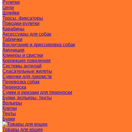
Рулетки
Цепи
Шлейки
Тросы, фиксаторы
Поводки-рулетки
Карабины
Аксессуары для собак
Таблички
Воспитание и дрессировка собак
Амуниция
Кликеры и свистки
Коррекция поведения
Системы антилай
Спасательные жилеты
Сумочки для лакомств
Перевозка собак
Переноска
Сумки и рюкзаки для переноски
Будки, вольеры, тенты
Вольеры
Клетки
Тенты
Будки
Товары для кошек