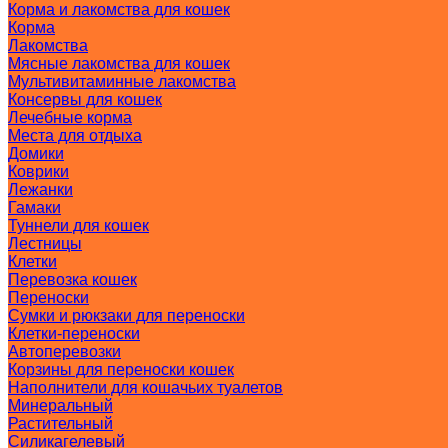
Корма и лакомства для кошек
Корма
Лакомства
Мясные лакомства для кошек
Мультивитаминные лакомства
Консервы для кошек
Лечебные корма
Места для отдыха
Домики
Коврики
Лежанки
Гамаки
Туннели для кошек
Лестницы
Клетки
Перевозка кошек
Переноски
Сумки и рюкзаки для переноски
Клетки-переноски
Автоперевозки
Корзины для переноски кошек
Наполнители для кошачьих туалетов
Минеральный
Растительный
Силикагелевый