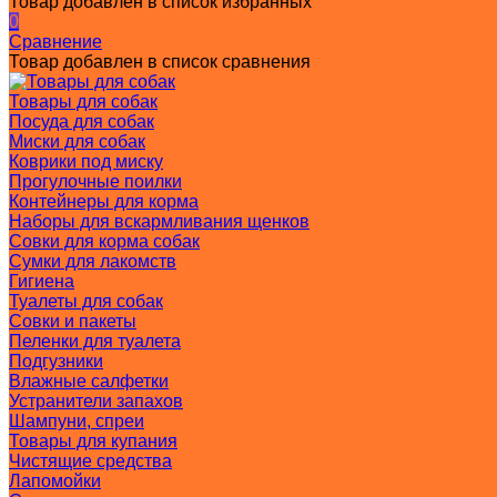
Товар добавлен в список избранных
0
Сравнение
Товар добавлен в список сравнения
Товары для собак
Посуда для собак
Миски для собак
Коврики под миску
Прогулочные поилки
Контейнеры для корма
Наборы для вскармливания щенков
Совки для корма собак
Сумки для лакомств
Гигиена
Туалеты для собак
Совки и пакеты
Пеленки для туалета
Подгузники
Влажные салфетки
Устранители запахов
Шампуни, спреи
Товары для купания
Чистящие средства
Лапомойки