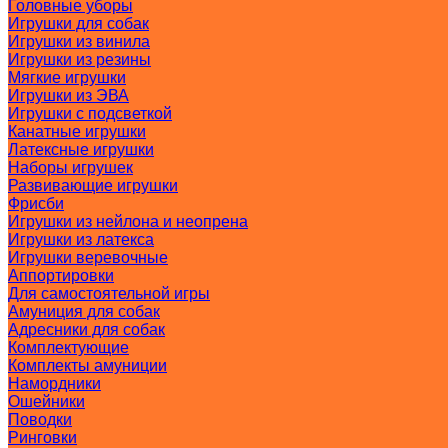
Головные уборы
Игрушки для собак
Игрушки из винила
Игрушки из резины
Мягкие игрушки
Игрушки из ЭВА
Игрушки с подсветкой
Канатные игрушки
Латексные игрушки
Наборы игрушек
Развивающие игрушки
Фрисби
Игрушки из нейлона и неопрена
Игрушки из латекса
Игрушки веревочные
Аппортировки
Для самостоятельной игры
Амуниция для собак
Адресники для собак
Комплектующие
Комплекты амуниции
Намордники
Ошейники
Поводки
Ринговки