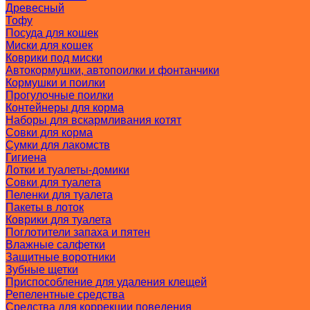
Древесный
Тофу
Посуда для кошек
Миски для кошек
Коврики под миски
Автокормушки, автопоилки и фонтанчики
Кормушки и поилки
Прогулочные поилки
Контейнеры для корма
Наборы для вскармливания котят
Совки для корма
Сумки для лакомств
Гигиена
Лотки и туалеты-домики
Совки для туалета
Пеленки для туалета
Пакеты в лоток
Коврики для туалета
Поглотители запаха и пятен
Влажные салфетки
Защитные воротники
Зубные щетки
Приспособление для удаления клещей
Репелентные средства
Средства для коррекции поведения