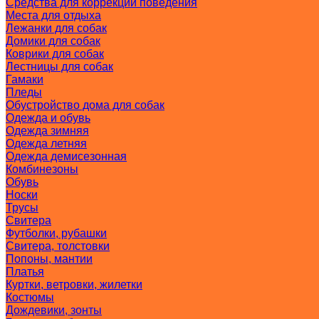
Средства для коррекции поведения
Места для отдыха
Лежанки для собак
Домики для собак
Коврики для собак
Лестницы для собак
Гамаки
Пледы
Обустройство дома для собак
Одежда и обувь
Одежда зимняя
Одежда летняя
Одежда демисезонная
Комбинезоны
Обувь
Носки
Трусы
Свитера
Футболки, рубашки
Свитера, толстовки
Попоны, мантии
Платья
Куртки, ветровки, жилетки
Костюмы
Дождевики, зонты