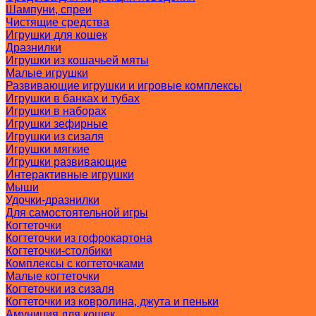
Шампуни, спреи
Чистящие средства
Игрушки для кошек
Дразнилки
Игрушки из кошачьей мяты
Малые игрушки
Развивающие игрушки и игровые комплексы
Игрушки в банках и тубах
Игрушки в наборах
Игрушки зефирные
Игрушки из сизаля
Игрушки мягкие
Игрушки развивающие
Интерактивные игрушки
Мыши
Удочки-дразнилки
Для самостоятельной игры
Когтеточки
Когтеточки из гофрокартона
Когтеточки-столбики
Комплексы с когтеточками
Малые когтеточки
Когтеточки из сизаля
Когтеточки из ковролина, джута и пеньки
Амуниция для кошек