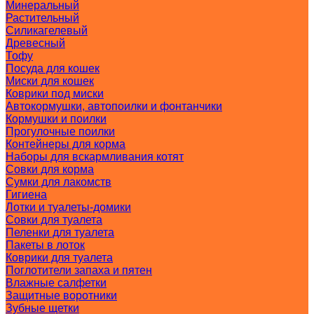
Минеральный
Растительный
Силикагелевый
Древесный
Тофу
Посуда для кошек
Миски для кошек
Коврики под миски
Автокормушки, автопоилки и фонтанчики
Кормушки и поилки
Прогулочные поилки
Контейнеры для корма
Наборы для вскармливания котят
Совки для корма
Сумки для лакомств
Гигиена
Лотки и туалеты-домики
Совки для туалета
Пеленки для туалета
Пакеты в лоток
Коврики для туалета
Поглотители запаха и пятен
Влажные салфетки
Защитные воротники
Зубные щетки