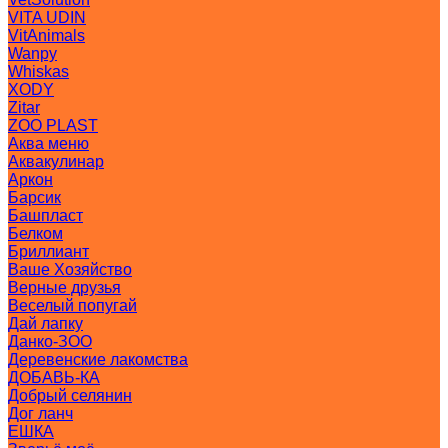
VITA UDIN
VitAnimals
Wanpy
Whiskas
XODY
Zitar
ZOO PLAST
Аква меню
Аквакулинар
Аркон
Барсик
Башпласт
Белком
Бриллиант
Ваше Хозяйство
Верные друзья
Веселый попугай
Дай лапку
Данко-ЗОО
Деревенские лакомства
ДОБАВЬ-КА
Добрый селянин
Дог ланч
ЕШКА