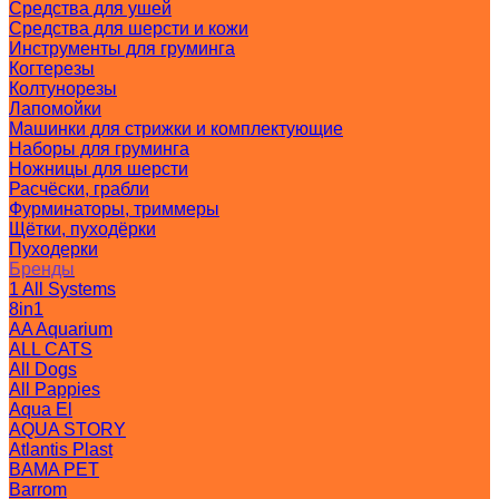
Средства для ушей
Средства для шерсти и кожи
Инструменты для груминга
Когтерезы
Колтунорезы
Лапомойки
Машинки для стрижки и комплектующие
Наборы для груминга
Ножницы для шерсти
Расчёски, грабли
Фурминаторы, триммеры
Щётки, пуходёрки
Пуходерки
Бренды
1 All Systems
8in1
AA Aquarium
ALL CATS
All Dogs
All Pappies
Aqua El
AQUA STORY
Atlantis Plast
BAMA PET
Barrom