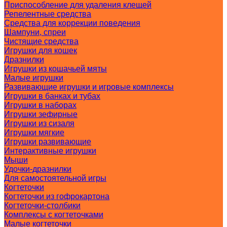
Приспособление для удаления клещей
Репелентные средства
Средства для коррекции поведения
Шампуни, спреи
Чистящие средства
Игрушки для кошек
Дразнилки
Игрушки из кошачьей мяты
Малые игрушки
Развивающие игрушки и игровые комплексы
Игрушки в банках и тубах
Игрушки в наборах
Игрушки зефирные
Игрушки из сизаля
Игрушки мягкие
Игрушки развивающие
Интерактивные игрушки
Мыши
Удочки-дразнилки
Для самостоятельной игры
Когтеточки
Когтеточки из гофрокартона
Когтеточки-столбики
Комплексы с когтеточками
Малые когтеточки