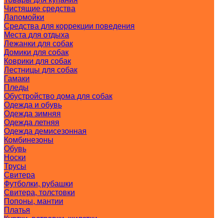
Чистящие средства
Лапомойки
Средства для коррекции поведения
Места для отдыха
Лежанки для собак
Домики для собак
Коврики для собак
Лестницы для собак
Гамаки
Пледы
Обустройство дома для собак
Одежда и обувь
Одежда зимняя
Одежда летняя
Одежда демисезонная
Комбинезоны
Обувь
Носки
Трусы
Свитера
Футболки, рубашки
Свитера, толстовки
Попоны, мантии
Платья