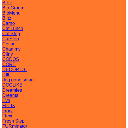
BIFF
Bio-Groom
BioMenu
Blitz
Carno
Cat Lunch
Cat Step
CatStep
Cesar
Chammy
Cliny
CODOS
CORE
DECOR DE
DIIL
dog gone smart
DOGLIKE
Dreamies
Dreams
Eva
FELIX
Fiory
Flexi
Fresh Step
FURminator