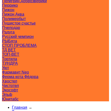
Пелигрин Доброзверики
Перрико
Пижон
Пижон Аква
Полимербыт
Пушистое счастье
Пчелодар
Радуга
Русский чемпион
РЫБята
СТОП ПРОБЛЕМА
ТД ВЕТ
ТОП-ВЕТ
Тортила
ТУНДРА
Уют
Фармавит Neo
Ферма кота Фёдора
Хвостел
Чистотел
Экософт
Эльф
Юнитабс
Главная
→