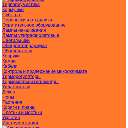
Террариумистика
Кормушки
Субстрат
Переноски и отсадники
Осветительное оборудование
Лампы накаливания
Лампы ультрафиолетовые
Светильники
Обогрев террариума
Обогреватели
Коврики
Камни
Кабели
Контроль и поддержание микроклимата
Терморегуляторы
Термометры и гигрометры
Увлажнители
Декор
Фоны
Растения
Коряги и лианы
Плотики и мостики
Укрытия
Инструментарий