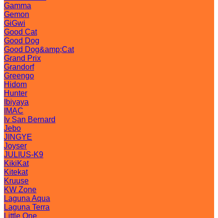
Gamma
Gemon
GiGwi
Good Cat
Good Dog
Good Dog&amp;Cat
Grand Prix
Grandorf
Greengo
Hidom
Hunter
Ibiyaya
IMAC
Iv San Bernard
Jebo
JINGYE
Joyser
JULIUS-K9
KikiKat
Kitekat
Kruuse
KW Zone
Laguna Aqua
Laguna Terra
Little One