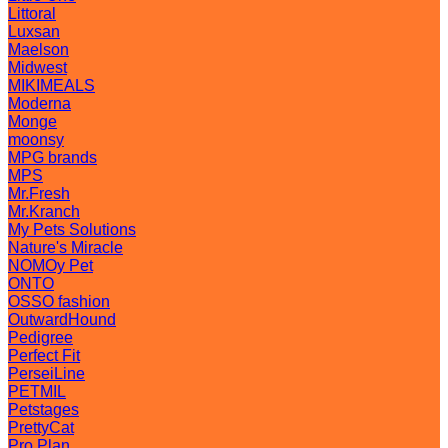
Littoral
Luxsan
Maelson
Midwest
MIKIMEALS
Moderna
Monge
moonsy
MPG brands
MPS
Mr.Fresh
Mr.Kranch
My Pets Solutions
Nature's Miracle
NOMOy Pet
ONTO
OSSO fashion
OutwardHound
Pedigree
Perfect Fit
PerseiLine
PETMIL
Petstages
PrettyCat
Pro Plan