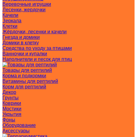
Веревочные игрушки
Лесенки, жердочки
Качели
Зеркала
Клетки
Жёрдочки, лесенки и качели
Гнезда и домики
Домики в клетку
Средства по уходу за птицами
Ванночки и купалки
Наполнители и песок для птиц
Товары для рептилий
Корма и подкормки
Витамины для рептилий
Корм для рептилий
Декор
Грунты
Коврики
Мостики
Укрытия
Фоны
Оборудование
Аксессуары