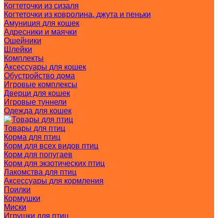
Когтеточки из сизаля
Когтеточки из ковролина, джута и пеньки
Амуниция для кошек
Адресники и маячки
Ошейники
Шлейки
Комплекты
Аксессуары для кошек
Обустройство дома
Игровые комплексы
Дверци для кошек
Игровые туннели
Одежда для кошек
Товары для птиц
Корма для птиц
Корм для всех видов птиц
Корм для попугаев
Корм для экзотических птиц
Лакомства для птиц
Аксессуары для кормления
Поилки
Кормушки
Миски
Игрушки для птиц