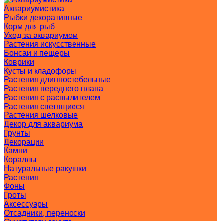
Аквариумистика
Рыбки декоративные
Корм для рыб
Уход за аквариумом
Растения искусственные
Бонсаи и пещеры
Коврики
Кусты и кладофоры
Растения длинностебельные
Растения переднего плана
Растения с распылителем
Растения светящиеся
Растения шелковые
Декор для аквариума
Грунты
Декорации
Камни
Кораллы
Натуральные ракушки
Растения
Фоны
Гроты
Аксессуары
Отсадники, переноски