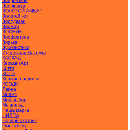
Зверьё моё
Зверюшки
ЗОЛОТОЙ АМБАР
Золотой кот
Зоогурман
Зоомир
ЗООНИК
Зоофортуна
Зорька
Зубочистики
Идеальная Наседка
КАСКАД
КерамикАрт
Китти
КОТЭ
Кошкина радость
КСОДИ
Лайна
Мнямс
Мой выбор
Мышильд
Наша марка
НИЛПА
Ночной охотник
Омега Neo