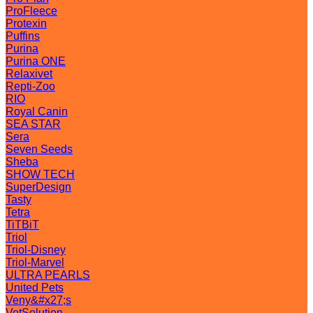
ProFleece
Protexin
Puffins
Purina
Purina ONE
Relaxivet
Repti-Zoo
RIO
Royal Canin
SEA STAR
Sera
Seven Seeds
Sheba
SHOW TECH
SuperDesign
Tasty
Tetra
TiTBiT
Triol
Triol-Disney
Triol-Marvel
ULTRA PEARLS
United Pets
Veny&#x27;s
VetSolution