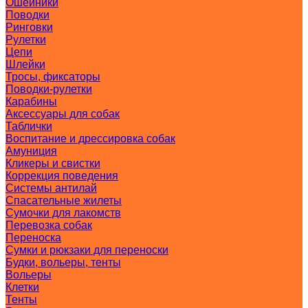
Ошейники
Поводки
Ринговки
Рулетки
Цепи
Шлейки
Тросы, фиксаторы
Поводки-рулетки
Карабины
Аксессуары для собак
Таблички
Воспитание и дрессировка собак
Амуниция
Кликеры и свистки
Коррекция поведения
Системы антилай
Спасательные жилеты
Сумочки для лакомств
Перевозка собак
Переноска
Сумки и рюкзаки для переноски
Будки, вольеры, тенты
Вольеры
Клетки
Тенты