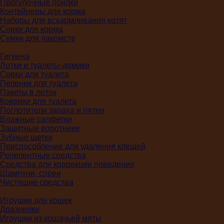
Прогулочные поилки
Контейнеры для корма
Наборы для вскармливания котят
Совки для корма
Сумки для лакомств
Гигиена
Лотки и туалеты-домики
Совки для туалета
Пеленки для туалета
Пакеты в лоток
Коврики для туалета
Поглотители запаха и пятен
Влажные салфетки
Защитные воротники
Зубные щетки
Приспособление для удаления клещей
Репелентные средства
Средства для коррекции поведения
Шампуни, спреи
Чистящие средства
Игрушки для кошек
Дразнилки
Игрушки из кошачьей мяты