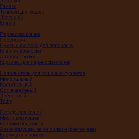
Лежанки
Гамаки
Туннели для кошек
Лестницы
Клетки
Перевозка кошек
Переноски
Сумки и рюкзаки для переноски
Клетки-переноски
Автоперевозки
Корзины для переноски кошек
Наполнители для кошачьих туалетов
Минеральный
Растительный
Силикагелевый
Древесный
Тофу
Посуда для кошек
Миски для кошек
Коврики под миски
Автокормушки, автопоилки и фонтанчики
Кормушки и поилки