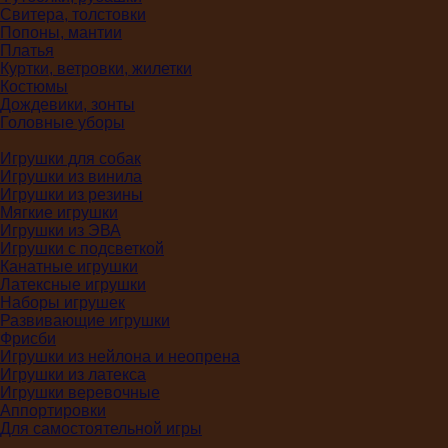
Свитера, толстовки
Попоны, мантии
Платья
Куртки, ветровки, жилетки
Костюмы
Дождевики, зонты
Головные уборы
Игрушки для собак
Игрушки из винила
Игрушки из резины
Мягкие игрушки
Игрушки из ЭВА
Игрушки с подсветкой
Канатные игрушки
Латексные игрушки
Наборы игрушек
Развивающие игрушки
Фрисби
Игрушки из нейлона и неопрена
Игрушки из латекса
Игрушки веревочные
Аппортировки
Для самостоятельной игры