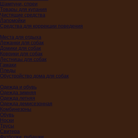
Шампуни, спреи
Товары для купания
Чистящие средства
Лапомойки
Средства для коррекции поведения
Места для отдыха
Лежанки для собак
Домики для собак
Коврики для собак
Лестницы для собак
Гамаки
Пледы
Обустройство дома для собак
Одежда и обувь
Одежда зимняя
Одежда летняя
Одежда демисезонная
Комбинезоны
Обувь
Носки
Трусы
Свитера
Футболки, рубашки