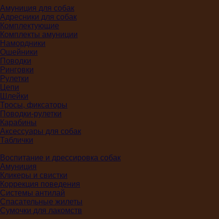
Амуниция для собак
Адресники для собак
Комплектующие
Комплекты амуниции
Намордники
Ошейники
Поводки
Ринговки
Рулетки
Цепи
Шлейки
Тросы, фиксаторы
Поводки-рулетки
Карабины
Аксессуары для собак
Таблички
Воспитание и дрессировка собак
Амуниция
Кликеры и свистки
Коррекция поведения
Системы антилай
Спасательные жилеты
Сумочки для лакомств