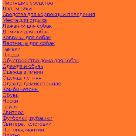
Чистящие средства
Лапомойки
Средства для коррекции поведения
Места для отдыха
Лежанки для собак
Домики для собак
Коврики для собак
Лестницы для собак
Гамаки
Пледы
Обустройство дома для собак
Одежда и обувь
Одежда зимняя
Одежда летняя
Одежда демисезонная
Комбинезоны
Обувь
Носки
Трусы
Свитера
Футболки, рубашки
Свитера, толстовки
Попоны, мантии
Платья