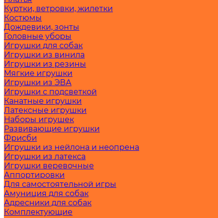
Куртки, ветровки, жилетки
Костюмы
Дождевики, зонты
Головные уборы
Игрушки для собак
Игрушки из винила
Игрушки из резины
Мягкие игрушки
Игрушки из ЭВА
Игрушки с подсветкой
Канатные игрушки
Латексные игрушки
Наборы игрушек
Развивающие игрушки
Фрисби
Игрушки из нейлона и неопрена
Игрушки из латекса
Игрушки веревочные
Аппортировки
Для самостоятельной игры
Амуниция для собак
Адресники для собак
Комплектующие