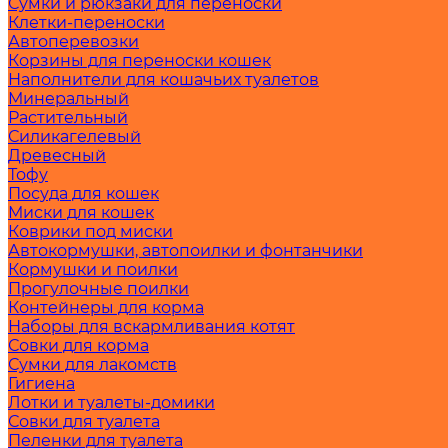
Сумки и рюкзаки для переноски
Клетки-переноски
Автоперевозки
Корзины для переноски кошек
Наполнители для кошачьих туалетов
Минеральный
Растительный
Силикагелевый
Древесный
Тофу
Посуда для кошек
Миски для кошек
Коврики под миски
Автокормушки, автопоилки и фонтанчики
Кормушки и поилки
Прогулочные поилки
Контейнеры для корма
Наборы для вскармливания котят
Совки для корма
Сумки для лакомств
Гигиена
Лотки и туалеты-домики
Совки для туалета
Пеленки для туалета