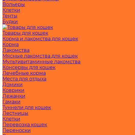
Вольеры
Клетки
Тенты
Будки
Товары для кошек
Корма и лакомства для кошек
Корма
Лакомства
Мясные лакомства для кошек
Мультивитаминные лакомства
Консервы для кошек
Лечебные корма
Места для отдыха
Домики
Коврики
Лежанки
Гамаки
Туннели для кошек
Лестницы
Клетки
Перевозка кошек
Переноски