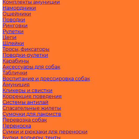
Комплекты амуниции
Намордники
Ошейники
Поводки
Ринговки
Рулетки
Цепи
Шлейки
Тросы, фиксаторы
Поводки-рулетки
Карабины
Аксессуары для собак
Таблички
Воспитание и дрессировка собак
Амуниция
Кликеры и свистки
Коррекция поведения
Системы антилай
Спасательные жилеты
Сумочки для лакомств
Перевозка собак
Переноска
Сумки и рюкзаки для переноски
Будки, вольеры, тенты