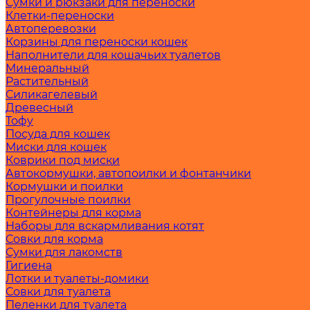
Сумки и рюкзаки для переноски
Клетки-переноски
Автоперевозки
Корзины для переноски кошек
Наполнители для кошачьих туалетов
Минеральный
Растительный
Силикагелевый
Древесный
Тофу
Посуда для кошек
Миски для кошек
Коврики под миски
Автокормушки, автопоилки и фонтанчики
Кормушки и поилки
Прогулочные поилки
Контейнеры для корма
Наборы для вскармливания котят
Совки для корма
Сумки для лакомств
Гигиена
Лотки и туалеты-домики
Совки для туалета
Пеленки для туалета