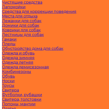
Чистящие средства
Лапомойки
Средства для коррекции поведения
Места для отдыха
Лежанки для собак
Домики для собак
Коврики для собак
Лестницы для собак
Гамаки
Пледы
Обустройство дома для собак
Одежда и обувь
Одежда зимняя
Одежда летняя
Одежда демисезонная
Комбинезоны
Обувь
Носки
Трусы
Свитера
Футболки, рубашки
Свитера, толстовки
Попоны, мантии
Платья