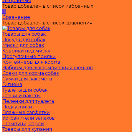
Избранные
Товар добавлен в список избранных
0
Сравнение
Товар добавлен в список сравнения
Товары для собак
Посуда для собак
Миски для собак
Коврики под миску
Прогулочные поилки
Контейнеры для корма
Наборы для вскармливания щенков
Совки для корма собак
Сумки для лакомств
Гигиена
Туалеты для собак
Совки и пакеты
Пеленки для туалета
Подгузники
Влажные салфетки
Устранители запахов
Шампуни, спреи
Товары для купания