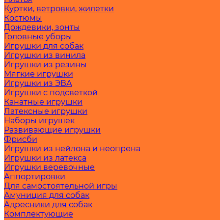
Куртки, ветровки, жилетки
Костюмы
Дождевики, зонты
Головные уборы
Игрушки для собак
Игрушки из винила
Игрушки из резины
Мягкие игрушки
Игрушки из ЭВА
Игрушки с подсветкой
Канатные игрушки
Латексные игрушки
Наборы игрушек
Развивающие игрушки
Фрисби
Игрушки из нейлона и неопрена
Игрушки из латекса
Игрушки веревочные
Аппортировки
Для самостоятельной игры
Амуниция для собак
Адресники для собак
Комплектующие