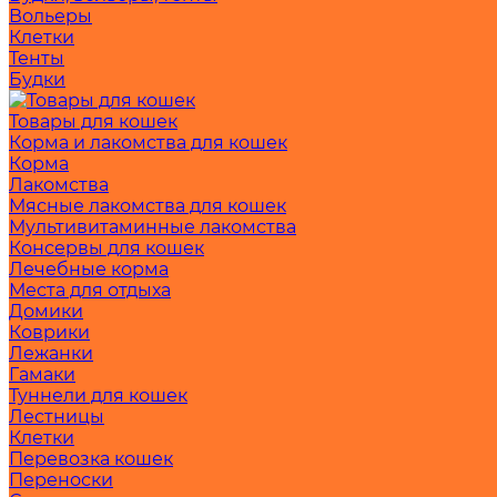
Вольеры
Клетки
Тенты
Будки
Товары для кошек
Корма и лакомства для кошек
Корма
Лакомства
Мясные лакомства для кошек
Мультивитаминные лакомства
Консервы для кошек
Лечебные корма
Места для отдыха
Домики
Коврики
Лежанки
Гамаки
Туннели для кошек
Лестницы
Клетки
Перевозка кошек
Переноски