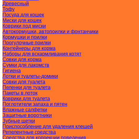
Древесный
Тофу
Посуда для кошек
Миски для кошек
Коврики под миски
Автокормушки, автопоилки и фонтанчики
Кормушки и поилки
Прогулочные поилки
Контейнеры для корма
Наборы для вскармливания котят
Совки для корма
Сумки для лакомств
Гигиена
Лотки и туалеты-домики
Совки для туалета
Пеленки для туалета
Пакеты в лоток
Коврики для туалета
Поглотители запаха и пятен
Влажные салфетки
Защитные воротники
Зубные щетки
Приспособление для удаления клещей
Репелентные средства
Средства для коррекции поведения