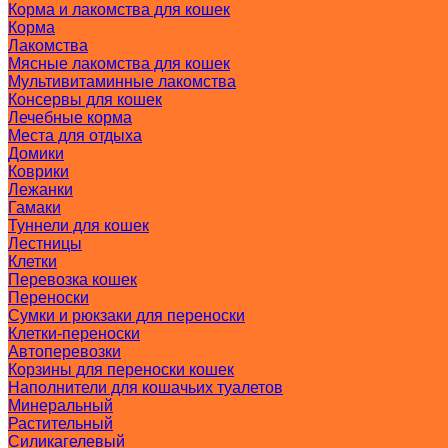
Корма и лакомства для кошек
Корма
Лакомства
Мясные лакомства для кошек
Мультивитаминные лакомства
Консервы для кошек
Лечебные корма
Места для отдыха
Домики
Коврики
Лежанки
Гамаки
Туннели для кошек
Лестницы
Клетки
Перевозка кошек
Переноски
Сумки и рюкзаки для переноски
Клетки-переноски
Автоперевозки
Корзины для переноски кошек
Наполнители для кошачьих туалетов
Минеральный
Растительный
Силикагелевый