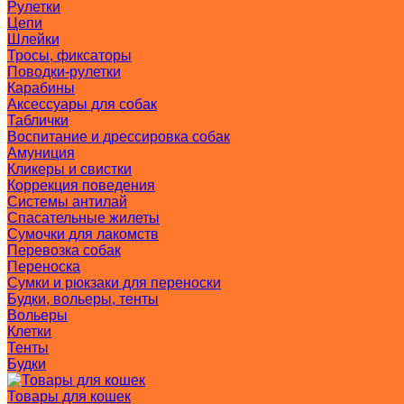
Рулетки
Цепи
Шлейки
Тросы, фиксаторы
Поводки-рулетки
Карабины
Аксессуары для собак
Таблички
Воспитание и дрессировка собак
Амуниция
Кликеры и свистки
Коррекция поведения
Системы антилай
Спасательные жилеты
Сумочки для лакомств
Перевозка собак
Переноска
Сумки и рюкзаки для переноски
Будки, вольеры, тенты
Вольеры
Клетки
Тенты
Будки
Товары для кошек