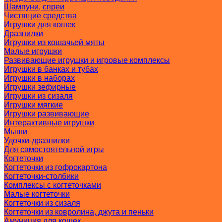
Шампуни, спреи
Чистящие средства
Игрушки для кошек
Дразнилки
Игрушки из кошачьей мяты
Малые игрушки
Развивающие игрушки и игровые комплексы
Игрушки в банках и тубах
Игрушки в наборах
Игрушки зефирные
Игрушки из сизаля
Игрушки мягкие
Игрушки развивающие
Интерактивные игрушки
Мыши
Удочки-дразнилки
Для самостоятельной игры
Когтеточки
Когтеточки из гофрокартона
Когтеточки-столбики
Комплексы с когтеточками
Малые когтеточки
Когтеточки из сизаля
Когтеточки из ковролина, джута и пеньки
Амуниция для кошек