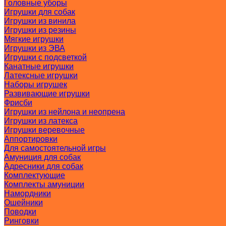
Головные уборы
Игрушки для собак
Игрушки из винила
Игрушки из резины
Мягкие игрушки
Игрушки из ЭВА
Игрушки с подсветкой
Канатные игрушки
Латексные игрушки
Наборы игрушек
Развивающие игрушки
Фрисби
Игрушки из нейлона и неопрена
Игрушки из латекса
Игрушки веревочные
Аппортировки
Для самостоятельной игры
Амуниция для собак
Адресники для собак
Комплектующие
Комплекты амуниции
Намордники
Ошейники
Поводки
Ринговки