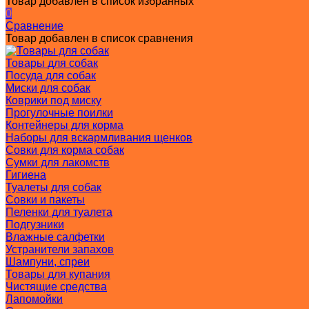
Товар добавлен в список избранных
0
Сравнение
Товар добавлен в список сравнения
Товары для собак
Посуда для собак
Миски для собак
Коврики под миску
Прогулочные поилки
Контейнеры для корма
Наборы для вскармливания щенков
Совки для корма собак
Сумки для лакомств
Гигиена
Туалеты для собак
Совки и пакеты
Пеленки для туалета
Подгузники
Влажные салфетки
Устранители запахов
Шампуни, спреи
Товары для купания
Чистящие средства
Лапомойки