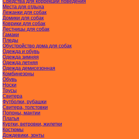
Средства для коррекции поведения
Места для отдыха
Лежанки для собак
Домики для собак
Коврики для собак
Лестницы для собак
Гамаки
Пледы
Обустройство дома для собак
Одежда и обувь
Одежда зимняя
Одежда летняя
Одежда демисезонная
Комбинезоны
Обувь
Носки
Трусы
Свитера
Футболки, рубашки
Свитера, толстовки
Попоны, мантии
Платья
Куртки, ветровки, жилетки
Костюмы
Дождевики, зонты