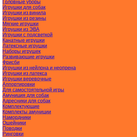
Головные уборы
Игрушки для собак
Игрушки из винила
Игрушки из резины
Мягкие игрушки
Игрушки из ЭВА
Игрушки с подсветкой
Канатные игрушки
Латексные игрушки
Наборы игрушек
Развивающие игрушки
Фрисби
Игрушки из нейлона и неопрена
Игрушки из латекса
Игрушки веревочные
Аппортировки
Для самостоятельной игры
Амуниция для собак
Адресники для собак
Комплектующие
Комплекты амуниции
Намордники
Ошейники
Поводки
Ринговки