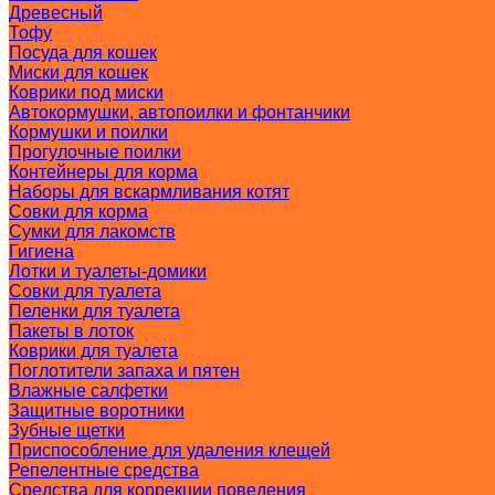
Древесный
Тофу
Посуда для кошек
Миски для кошек
Коврики под миски
Автокормушки, автопоилки и фонтанчики
Кормушки и поилки
Прогулочные поилки
Контейнеры для корма
Наборы для вскармливания котят
Совки для корма
Сумки для лакомств
Гигиена
Лотки и туалеты-домики
Совки для туалета
Пеленки для туалета
Пакеты в лоток
Коврики для туалета
Поглотители запаха и пятен
Влажные салфетки
Защитные воротники
Зубные щетки
Приспособление для удаления клещей
Репелентные средства
Средства для коррекции поведения