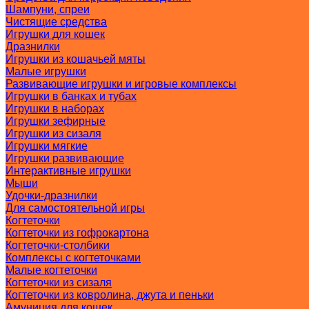
Шампуни, спреи
Чистящие средства
Игрушки для кошек
Дразнилки
Игрушки из кошачьей мяты
Малые игрушки
Развивающие игрушки и игровые комплексы
Игрушки в банках и тубах
Игрушки в наборах
Игрушки зефирные
Игрушки из сизаля
Игрушки мягкие
Игрушки развивающие
Интерактивные игрушки
Мыши
Удочки-дразнилки
Для самостоятельной игры
Когтеточки
Когтеточки из гофрокартона
Когтеточки-столбики
Комплексы с когтеточками
Малые когтеточки
Когтеточки из сизаля
Когтеточки из ковролина, джута и пеньки
Амуниция для кошек