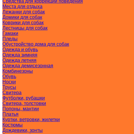
Средства для коррекции поведения
Места для отдыха
Лежанки для собак
Домики для собак
Коврики для собак
Лестницы для собак
Гамаки
Пледы
Обустройство дома для собак
Одежда и обувь
Одежда зимняя
Одежда летняя
Одежда демисезонная
Комбинезоны
Обувь
Носки
Трусы
Свитера
Футболки, рубашки
Свитера, толстовки
Попоны, мантии
Платья
Куртки, ветровки, жилетки
Костюмы
Дождевики, зонты