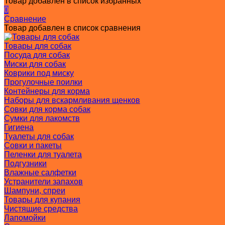
Товар добавлен в список избранных
0
Сравнение
Товар добавлен в список сравнения
Товары для собак
Посуда для собак
Миски для собак
Коврики под миску
Прогулочные поилки
Контейнеры для корма
Наборы для вскармливания щенков
Совки для корма собак
Сумки для лакомств
Гигиена
Туалеты для собак
Совки и пакеты
Пеленки для туалета
Подгузники
Влажные салфетки
Устранители запахов
Шампуни, спреи
Товары для купания
Чистящие средства
Лапомойки