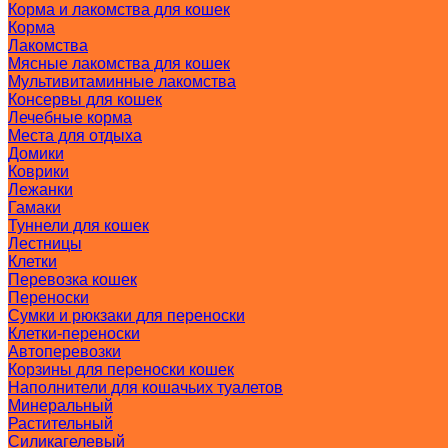
Корма и лакомства для кошек
Корма
Лакомства
Мясные лакомства для кошек
Мультивитаминные лакомства
Консервы для кошек
Лечебные корма
Места для отдыха
Домики
Коврики
Лежанки
Гамаки
Туннели для кошек
Лестницы
Клетки
Перевозка кошек
Переноски
Сумки и рюкзаки для переноски
Клетки-переноски
Автоперевозки
Корзины для переноски кошек
Наполнители для кошачьих туалетов
Минеральный
Растительный
Силикагелевый