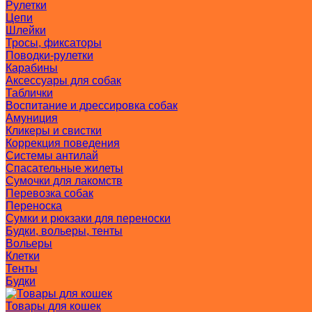
Рулетки
Цепи
Шлейки
Тросы, фиксаторы
Поводки-рулетки
Карабины
Аксессуары для собак
Таблички
Воспитание и дрессировка собак
Амуниция
Кликеры и свистки
Коррекция поведения
Системы антилай
Спасательные жилеты
Сумочки для лакомств
Перевозка собак
Переноска
Сумки и рюкзаки для переноски
Будки, вольеры, тенты
Вольеры
Клетки
Тенты
Будки
Товары для кошек