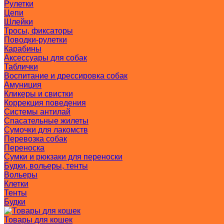
Рулетки
Цепи
Шлейки
Тросы, фиксаторы
Поводки-рулетки
Карабины
Аксессуары для собак
Таблички
Воспитание и дрессировка собак
Амуниция
Кликеры и свистки
Коррекция поведения
Системы антилай
Спасательные жилеты
Сумочки для лакомств
Перевозка собак
Переноска
Сумки и рюкзаки для переноски
Будки, вольеры, тенты
Вольеры
Клетки
Тенты
Будки
Товары для кошек