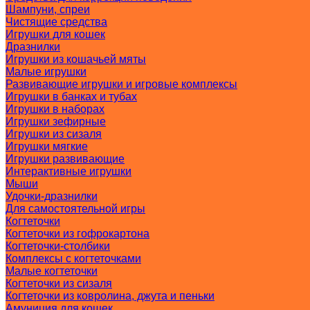
Шампуни, спреи
Чистящие средства
Игрушки для кошек
Дразнилки
Игрушки из кошачьей мяты
Малые игрушки
Развивающие игрушки и игровые комплексы
Игрушки в банках и тубах
Игрушки в наборах
Игрушки зефирные
Игрушки из сизаля
Игрушки мягкие
Игрушки развивающие
Интерактивные игрушки
Мыши
Удочки-дразнилки
Для самостоятельной игры
Когтеточки
Когтеточки из гофрокартона
Когтеточки-столбики
Комплексы с когтеточками
Малые когтеточки
Когтеточки из сизаля
Когтеточки из ковролина, джута и пеньки
Амуниция для кошек