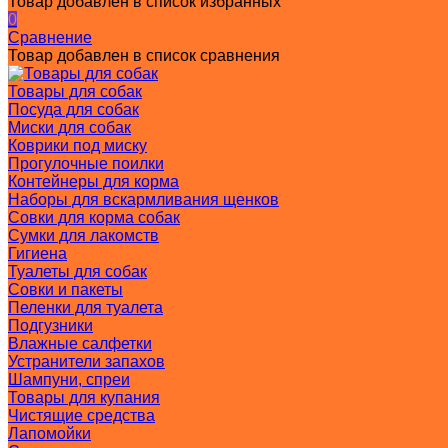
Товар добавлен в список избранных
0
Сравнение
Товар добавлен в список сравнения
Товары для собак
Посуда для собак
Миски для собак
Коврики под миску
Прогулочные поилки
Контейнеры для корма
Наборы для вскармливания щенков
Совки для корма собак
Сумки для лакомств
Гигиена
Туалеты для собак
Совки и пакеты
Пеленки для туалета
Подгузники
Влажные салфетки
Устранители запахов
Шампуни, спреи
Товары для купания
Чистящие средства
Лапомойки