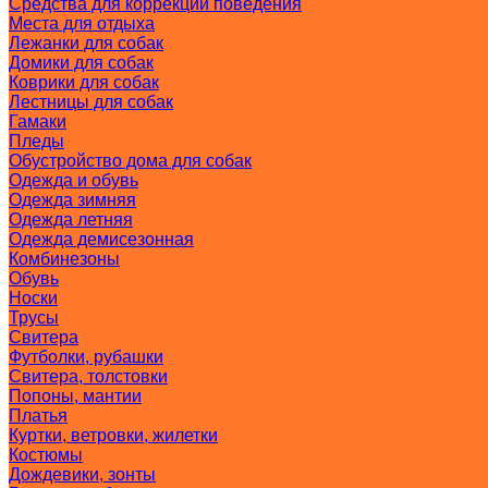
Средства для коррекции поведения
Места для отдыха
Лежанки для собак
Домики для собак
Коврики для собак
Лестницы для собак
Гамаки
Пледы
Обустройство дома для собак
Одежда и обувь
Одежда зимняя
Одежда летняя
Одежда демисезонная
Комбинезоны
Обувь
Носки
Трусы
Свитера
Футболки, рубашки
Свитера, толстовки
Попоны, мантии
Платья
Куртки, ветровки, жилетки
Костюмы
Дождевики, зонты