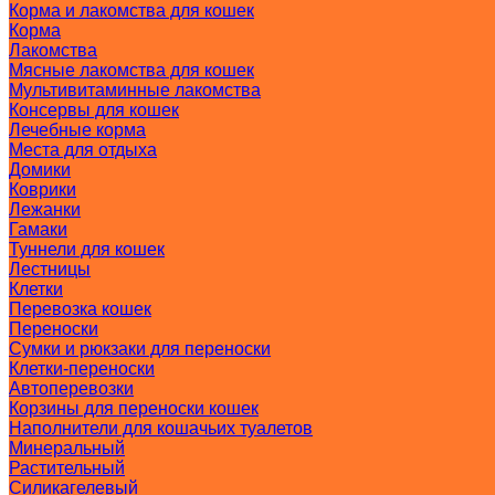
Корма и лакомства для кошек
Корма
Лакомства
Мясные лакомства для кошек
Мультивитаминные лакомства
Консервы для кошек
Лечебные корма
Места для отдыха
Домики
Коврики
Лежанки
Гамаки
Туннели для кошек
Лестницы
Клетки
Перевозка кошек
Переноски
Сумки и рюкзаки для переноски
Клетки-переноски
Автоперевозки
Корзины для переноски кошек
Наполнители для кошачьих туалетов
Минеральный
Растительный
Силикагелевый