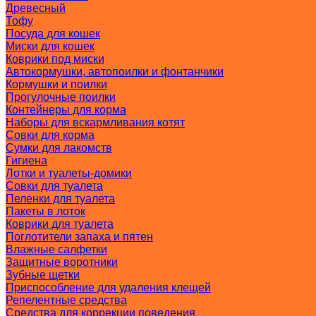
Древесный
Тофу
Посуда для кошек
Миски для кошек
Коврики под миски
Автокормушки, автопоилки и фонтанчики
Кормушки и поилки
Прогулочные поилки
Контейнеры для корма
Наборы для вскармливания котят
Совки для корма
Сумки для лакомств
Гигиена
Лотки и туалеты-домики
Совки для туалета
Пеленки для туалета
Пакеты в лоток
Коврики для туалета
Поглотители запаха и пятен
Влажные салфетки
Защитные воротники
Зубные щетки
Приспособление для удаления клещей
Репелентные средства
Средства для коррекции поведения