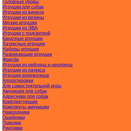
Головные уборы
Игрушки для собак
Игрушки из винила
Игрушки из резины
Мягкие игрушки
Игрушки из ЭВА
Игрушки с подсветкой
Канатные игрушки
Латексные игрушки
Наборы игрушек
Развивающие игрушки
Фрисби
Игрушки из нейлона и неопрена
Игрушки из латекса
Игрушки веревочные
Аппортировки
Для самостоятельной игры
Амуниция для собак
Адресники для собак
Комплектующие
Комплекты амуниции
Намордники
Ошейники
Поводки
Ринговки